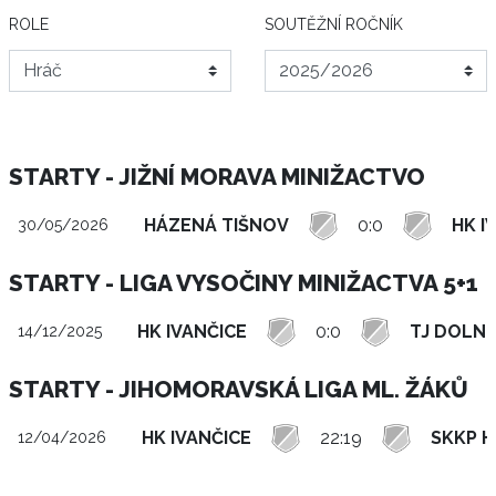
ROLE
SOUTĚŽNÍ ROČNÍK
STARTY - JIŽNÍ MORAVA MINIŽACTVO
HÁZENÁ TIŠNOV
0:0
HK I
30/05/2026
STARTY - LIGA VYSOČINY MINIŽACTVA 5+1
HK IVANČICE
0:0
TJ DOLNÍ
14/12/2025
STARTY - JIHOMORAVSKÁ LIGA ML. ŽÁKŮ
HK IVANČICE
22:19
SKKP 
12/04/2026