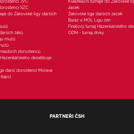
 dorostenci JVČ
Kvalifikační turnaje do Žákovské li
 dorostenci SZČ
žaček
rnaje do Žákovské ligy starších
Žákovská liga starších žaček
Baráž o MOL Ligu žen
mužů
Finálový turnaj Házenkářského des
starších žáků
ODM - turnaj dívky
igu mužů
 mužů
u mladších dorostenců
j Házenkářského desetiboje
iga starší dorostenci Morava
hlapci
PARTNEŘI ČSH