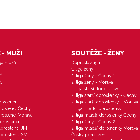
- MUŽI
SOUTĚŽE - ŽENY
iga mužů
Doprastav liga
1. liga ženy
VČ
2. liga ženy - Čechy 1
ZČ
2. liga ženy - Morava
1. liga starší dorostenky
M
2. liga starší dorostenky - Čechy
orostenci
2. liga starší dorostenky - Morava
dorostenci Čechy
1. liga mladší dorostenky
dorostenci Morava
2. liga mladší dorostenky Čechy
dorostenci
2. liga ženy - Čechy 2
 dorostenci JM
2. liga mladší dorostenky Morava
 dorostenci SM
Český pohár žen