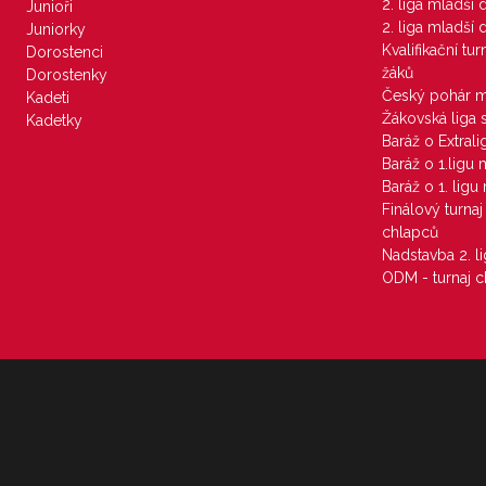
2. liga mladší
Junioři
2. liga mladší
Juniorky
Kvalifikační tu
Dorostenci
žáků
Dorostenky
Český pohár 
Kadeti
Žákovská liga 
Kadetky
Baráž o Extral
Baráž o 1.ligu
Baráž o 1. lig
Finálový turna
chlapců
Nadstavba 2. l
ODM - turnaj c