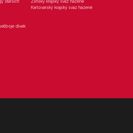
gy starších
Zlínský krajský svaz házené
Karlovarský krajský svaz házené
etiboje dívek