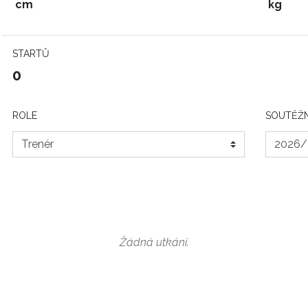
cm
kg
STARTŮ
0
ROLE
SOUTĚŽN
Žádná utkání.