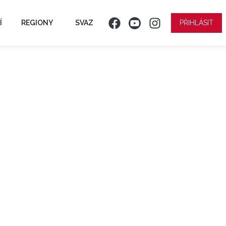
Í
REGIONY
SVAZ
PŘIHLÁSIT