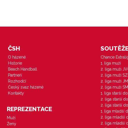
ČSH
SOUTĚŽE 
O házené
Chance Extral
Historie
1. liga muži
Beach Handball
2. liga muži J
Partneři
2. liga muži S
Rozhodčí
2. liga muži JM
Český svaz házené
2. liga muži S
Kontakty
1. liga starší d
2. liga starší 
2. liga starší 
REPREZENTACE
1. liga mladší 
2. liga mladší
Muži
2. liga mladší
Ženy