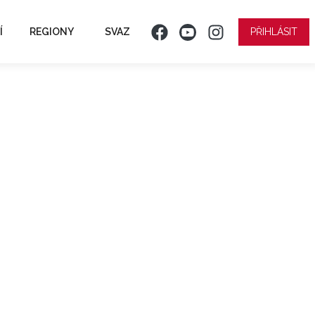
Í
REGIONY
SVAZ
PŘIHLÁSIT