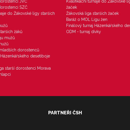
 dorostenci JVČ
Kvalifikační turnaje do Žákovské li
 dorostenci SZČ
žaček
rnaje do Žákovské ligy starších
Žákovská liga starších žaček
Baráž o MOL Ligu žen
mužů
Finálový turnaj Házenkářského des
starších žáků
ODM - turnaj dívky
igu mužů
 mužů
u mladších dorostenců
j Házenkářského desetiboje
iga starší dorostenci Morava
hlapci
PARTNEŘI ČSH