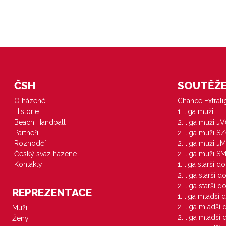
ČSH
SOUTĚŽE 
O házené
Chance Extral
Historie
1. liga muži
Beach Handball
2. liga muži J
Partneři
2. liga muži S
Rozhodčí
2. liga muži JM
Český svaz házené
2. liga muži S
Kontakty
1. liga starší d
2. liga starší 
2. liga starší 
REPREZENTACE
1. liga mladší 
2. liga mladší
Muži
2. liga mladší
Ženy