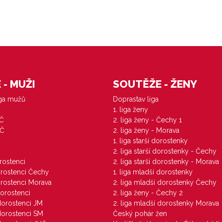
- MUŽI
SOUTĚŽE - ŽENY
iga mužů
Doprastav liga
1. liga ženy
VČ
2. liga ženy - Čechy 1
ZČ
2. liga ženy - Morava
1. liga starší dorostenky
M
2. liga starší dorostenky - Čechy
orostenci
2. liga starší dorostenky - Morava
dorostenci Čechy
1. liga mladší dorostenky
dorostenci Morava
2. liga mladší dorostenky Čechy
dorostenci
2. liga ženy - Čechy 2
 dorostenci JM
2. liga mladší dorostenky Morava
 dorostenci SM
Český pohár žen