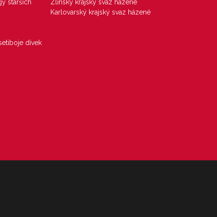
gy starších
Zlínský krajský svaz házené
Karlovarský krajský svaz házené
etiboje dívek