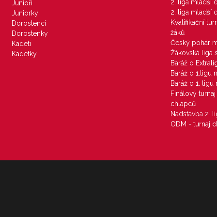
2. liga mladší
Junioři
2. liga mladší
Juniorky
Kvalifikační tu
Dorostenci
žáků
Dorostenky
Český pohár 
Kadeti
Žákovská liga 
Kadetky
Baráž o Extral
Baráž o 1.ligu
Baráž o 1. lig
Finálový turna
chlapců
Nadstavba 2. l
ODM - turnaj c