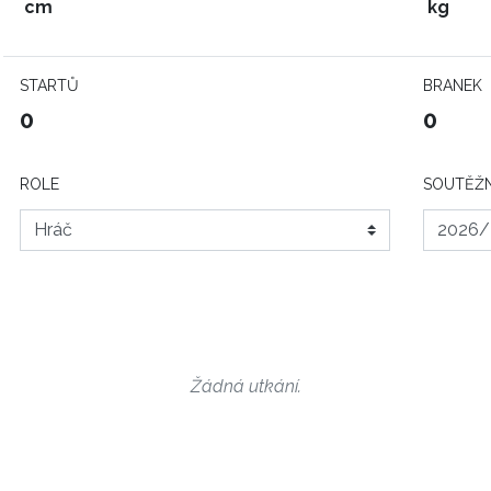
cm
kg
STARTŮ
BRANEK
0
0
ROLE
SOUTĚŽN
Žádná utkání.