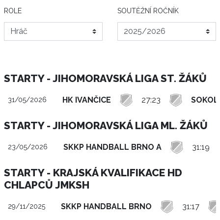
ROLE
SOUTĚŽNÍ ROČNÍK
STARTY - JIHOMORAVSKÁ LIGA ST. ŽÁKŮ
HK IVANČICE
27:23
SOKOL
31/05/2026
STARTY - JIHOMORAVSKÁ LIGA ML. ŽÁKŮ
SKKP HANDBALL BRNO A
31:19
23/05/2026
STARTY - KRAJSKÁ KVALIFIKACE HD
CHLAPCŮ JMKSH
SKKP HANDBALL BRNO
31:17
29/11/2025