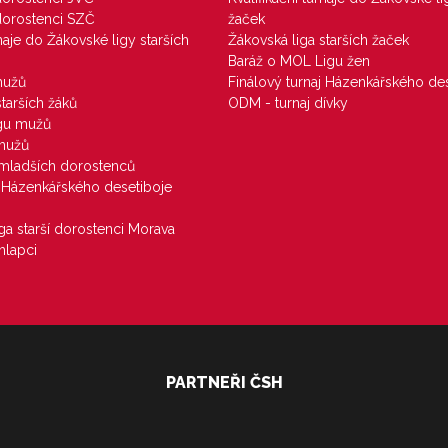
 dorostenci SZČ
žaček
rnaje do Žákovské ligy starších
Žákovská liga starších žaček
Baráž o MOL Ligu žen
mužů
Finálový turnaj Házenkářského des
starších žáků
ODM - turnaj dívky
igu mužů
 mužů
u mladších dorostenců
j Házenkářského desetiboje
iga starší dorostenci Morava
hlapci
PARTNEŘI ČSH