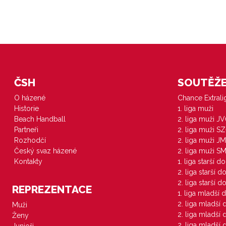
ČSH
SOUTĚŽE 
O házené
Chance Extral
Historie
1. liga muži
Beach Handball
2. liga muži J
Partneři
2. liga muži S
Rozhodčí
2. liga muži JM
Český svaz házené
2. liga muži S
Kontakty
1. liga starší d
2. liga starší 
2. liga starší 
REPREZENTACE
1. liga mladší 
2. liga mladší
Muži
2. liga mladší
Ženy
2. liga mladší