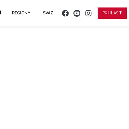
Í
REGIONY
SVAZ
PŘIHLÁSIT