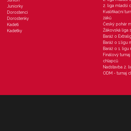
Junioři
2. liga mladší
Juniorky
Kvalifikační tu
Dorostenci
žáků
Dorostenky
Český pohár 
Kadeti
Žákovská liga 
Kadetky
Baráž o Extral
Baráž o 1.ligu
Baráž o 1. lig
Finálový turna
chlapců
Nadstavba 2. l
ODM - turnaj c