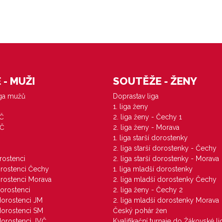
- MUŽI
SOUTĚŽE - ŽENY
iga mužů
Doprastav liga
1. liga ženy
VČ
2. liga ženy - Čechy 1
ZČ
2. liga ženy - Morava
1. liga starší dorostenky
M
2. liga starší dorostenky - Čechy
orostenci
2. liga starší dorostenky - Morava
dorostenci Čechy
1. liga mladší dorostenky
dorostenci Morava
2. liga mladší dorostenky Čechy
dorostenci
2. liga ženy - Čechy 2
 dorostenci JM
2. liga mladší dorostenky Morava
 dorostenci SM
Český pohár žen
 dorostenci JVČ
Kvalifikační turnaje do Žákovské li