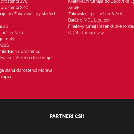
 dorostenci JVČ
Kvalifikační turnaje do Žákovské li
 dorostenci SZČ
žaček
rnaje do Žákovské ligy starších
Žákovská liga starších žaček
Baráž o MOL Ligu žen
mužů
Finálový turnaj Házenkářského des
starších žáků
ODM - turnaj dívky
igu mužů
 mužů
u mladších dorostenců
j Házenkářského desetiboje
iga starší dorostenci Morava
hlapci
PARTNEŘI ČSH