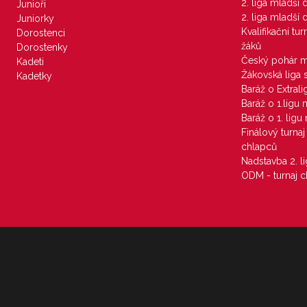
2. liga mladší
Junioři
2. liga mladší
Juniorky
Kvalifikační tu
Dorostenci
žáků
Dorostenky
Český pohár 
Kadeti
Žákovská liga 
Kadetky
Baráž o Extral
Baráž o 1.ligu
Baráž o 1. lig
Finálový turna
chlapců
Nadstavba 2. l
ODM - turnaj c