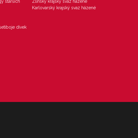
gy starších
Zlínský krajský svaz házené
Karlovarský krajský svaz házené
etiboje dívek