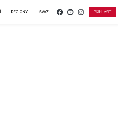
Í
REGIONY
SVAZ
PŘIHLÁSIT