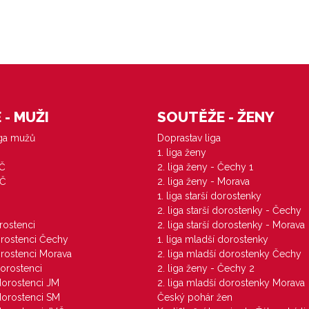
- MUŽI
SOUTĚŽE - ŽENY
iga mužů
Doprastav liga
1. liga ženy
VČ
2. liga ženy - Čechy 1
ZČ
2. liga ženy - Morava
1. liga starší dorostenky
M
2. liga starší dorostenky - Čechy
orostenci
2. liga starší dorostenky - Morava
dorostenci Čechy
1. liga mladší dorostenky
dorostenci Morava
2. liga mladší dorostenky Čechy
dorostenci
2. liga ženy - Čechy 2
 dorostenci JM
2. liga mladší dorostenky Morava
 dorostenci SM
Český pohár žen