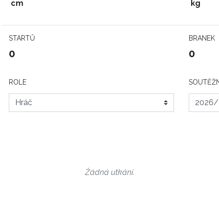
cm
kg
STARTŮ
BRANEK
0
0
ROLE
SOUTĚŽN
Žádná utkání.