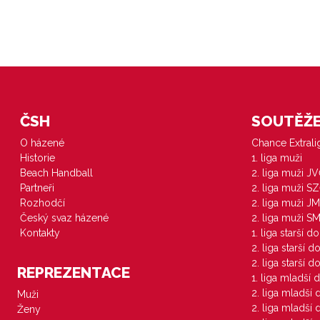
ČSH
SOUTĚŽE 
O házené
Chance Extral
Historie
1. liga muži
Beach Handball
2. liga muži J
Partneři
2. liga muži S
Rozhodčí
2. liga muži JM
Český svaz házené
2. liga muži S
Kontakty
1. liga starší d
2. liga starší 
2. liga starší 
REPREZENTACE
1. liga mladší 
2. liga mladší
Muži
2. liga mladší
Ženy