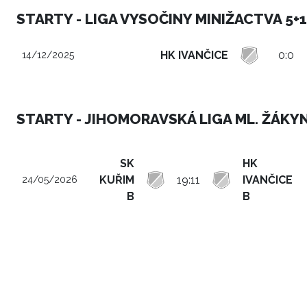
STARTY - LIGA VYSOČINY MINIŽACTVA 5+1
HK IVANČICE
0:0
14/12/2025
STARTY - JIHOMORAVSKÁ LIGA ML. ŽÁKYN
SK
HK
KUŘIM
19:11
IVANČICE
24/05/2026
B
B