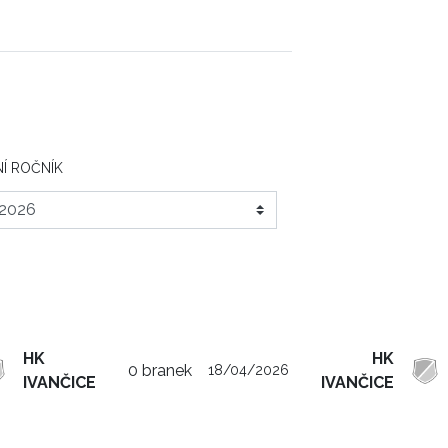
Í ROČNÍK
HK
HK
0 branek
18/04/2026
IVANČICE
IVANČICE