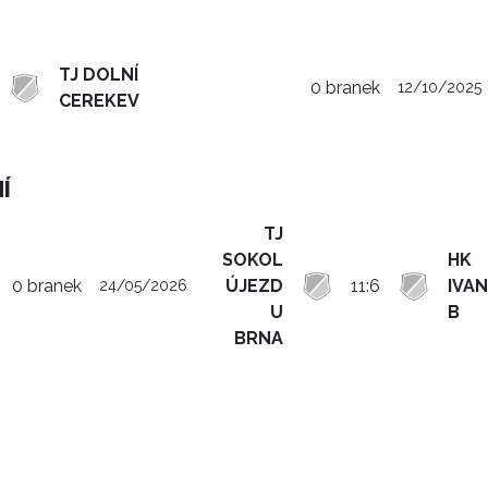
TJ DOLNÍ
0 branek
12/10/2025
CEREKEV
Í
TJ
SOKOL
HK
0 branek
ÚJEZD
11:6
IVAN
24/05/2026
U
B
BRNA