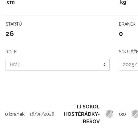
cm
kg
STARTŮ
BRANEK
26
0
ROLE
SOUTĚŽN
TJ SOKOL
0 branek
HOSTĚRÁDKY-
0:0
16/05/2026
REŠOV