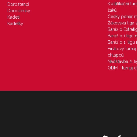
Kvalifikační tu
Dorostenci
žáků
Dorostenky
Český pohár 
Kadeti
Žákovská liga 
Kadetky
Baráž o Extral
Baráž o 1.ligu
Baráž o 1. lig
Finálový turna
chlapců
Nadstavba 2. l
ODM - turnaj c