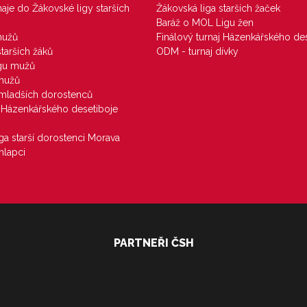
rnaje do Žákovské ligy starších
Žákovská liga starších žaček
Baráž o MOL Ligu žen
mužů
Finálový turnaj Házenkářského des
starších žáků
ODM - turnaj dívky
igu mužů
 mužů
u mladších dorostenců
j Házenkářského desetiboje
iga starší dorostenci Morava
hlapci
PARTNEŘI ČSH