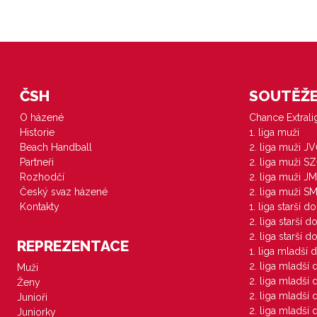
ČSH
SOUTĚŽE 
O házené
Chance Extral
Historie
1. liga muži
Beach Handball
2. liga muži J
Partneři
2. liga muži S
Rozhodčí
2. liga muži JM
Český svaz házené
2. liga muži S
Kontakty
1. liga starší d
2. liga starší 
2. liga starší 
REPREZENTACE
1. liga mladší 
2. liga mladší
Muži
2. liga mladší
Ženy
2. liga mladší
Junioři
2. liga mladší
Juniorky