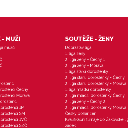
- MUŽI
SOUTĚŽE - ŽENY
iga mužů
Doprastav liga
1. liga ženy
VČ
2. liga ženy - Čechy 1
ZČ
2. liga ženy - Morava
1. liga starší dorostenky
M
2. liga starší dorostenky - Čechy
orostenci
2. liga starší dorostenky - Morava
dorostenci Čechy
1. liga mladší dorostenky
dorostenci Morava
2. liga mladší dorostenky Čechy
dorostenci
2. liga ženy - Čechy 2
 dorostenci JM
2. liga mladší dorostenky Morava
 dorostenci SM
Český pohár žen
 dorostenci JVČ
Kvalifikační turnaje do Žákovské li
 dorostenci SZČ
žaček