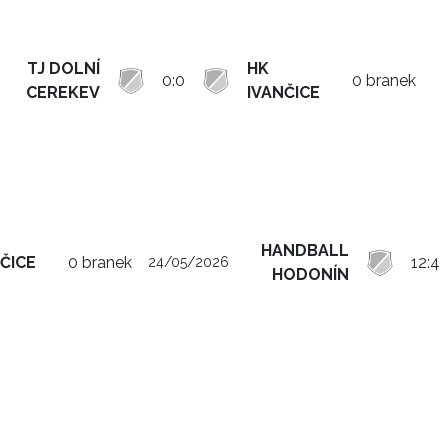
TJ DOLNÍ
HK
0:0
0 branek
CEREKEV
IVANČICE
HANDBALL
ČICE
0 branek
12:4
24/05/2026
HODONÍN