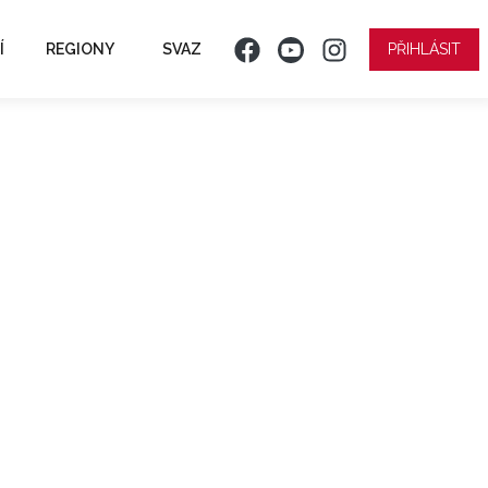
Í
REGIONY
SVAZ
PŘIHLÁSIT