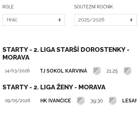
ROLE
SOUTĚŽNÍ ROČNÍK
STARTY - 2. LIGA STARŠÍ DOROSTENKY -
MORAVA
TJ SOKOL KARVINÁ
21:25
14/03/2026
STARTY - 2. LIGA ŽENY - MORAVA
HK IVANČICE
39:30
LESAN
09/05/2026