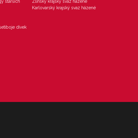
gy starších
Zlínský krajský svaz házené
Karlovarský krajský svaz házené
etiboje dívek