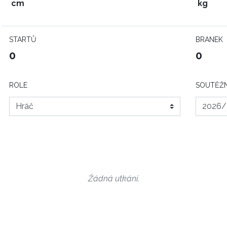
cm
kg
STARTŮ
BRANEK
0
0
ROLE
SOUTĚŽN
Žádná utkání.