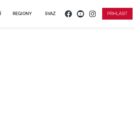
Í
REGIONY
SVAZ
PŘIHLÁSIT