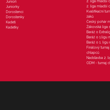
2. liga mladší
Junioři
2. liga mladší
Juniorky
Kvalifikační tu
Dorostenci
žáků
Dorostenky
Český pohár 
Kadeti
Žákovská liga 
Kadetky
Baráž o Extral
Baráž o 1.ligu
Baráž o 1. lig
Finálový turna
chlapců
Nadstavba 2. l
ODM - turnaj c