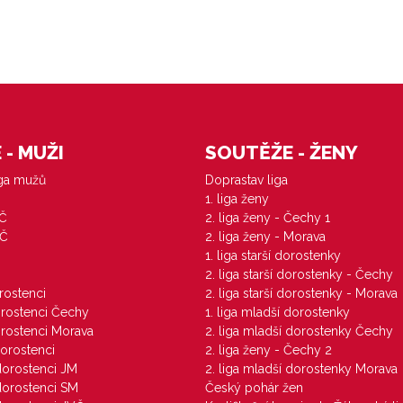
- MUŽI
SOUTĚŽE - ŽENY
iga mužů
Doprastav liga
1. liga ženy
VČ
2. liga ženy - Čechy 1
ZČ
2. liga ženy - Morava
1. liga starší dorostenky
M
2. liga starší dorostenky - Čechy
orostenci
2. liga starší dorostenky - Morava
dorostenci Čechy
1. liga mladší dorostenky
dorostenci Morava
2. liga mladší dorostenky Čechy
dorostenci
2. liga ženy - Čechy 2
 dorostenci JM
2. liga mladší dorostenky Morava
 dorostenci SM
Český pohár žen