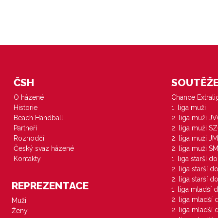
ČSH
SOUTĚŽE 
O házené
Chance Extral
Historie
1. liga muži
Beach Handball
2. liga muži J
Partneři
2. liga muži S
Rozhodčí
2. liga muži JM
Český svaz házené
2. liga muži S
Kontakty
1. liga starší d
2. liga starší 
2. liga starší 
REPREZENTACE
1. liga mladší 
2. liga mladší
Muži
2. liga mladší
Ženy