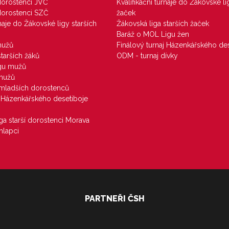
 dorostenci JVČ
Kvalifikační turnaje do Žákovské li
 dorostenci SZČ
žaček
rnaje do Žákovské ligy starších
Žákovská liga starších žaček
Baráž o MOL Ligu žen
mužů
Finálový turnaj Házenkářského des
starších žáků
ODM - turnaj dívky
igu mužů
 mužů
u mladších dorostenců
j Házenkářského desetiboje
iga starší dorostenci Morava
hlapci
PARTNEŘI ČSH