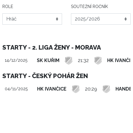
ROLE
SOUTĚŽNÍ ROČNÍK
STARTY - 2. LIGA ŽENY - MORAVA
SK KUŘIM
21:32
HK IVANČI
14/12/2025
STARTY - ČESKÝ POHÁR ŽEN
HK IVANČICE
20:29
HANDBA
04/11/2025