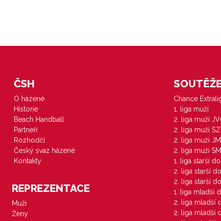
ČSH
SOUTĚŽE 
O házené
Chance Extral
Historie
1. liga muži
Beach Handball
2. liga muži J
Partneři
2. liga muži S
Rozhodčí
2. liga muži JM
Český svaz házené
2. liga muži S
Kontakty
1. liga starší d
2. liga starší 
2. liga starší 
REPREZENTACE
1. liga mladší 
2. liga mladší
Muži
2. liga mladší
Ženy