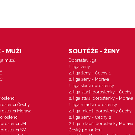
- MUŽI
SOUTĚŽE - ŽENY
iga mužů
Doprastav liga
1. liga ženy
VČ
2. liga ženy - Čechy 1
ZČ
2. liga ženy - Morava
1. liga starší dorostenky
M
2. liga starší dorostenky - Čechy
orostenci
2. liga starší dorostenky - Morava
dorostenci Čechy
1. liga mladší dorostenky
dorostenci Morava
2. liga mladší dorostenky Čechy
dorostenci
2. liga ženy - Čechy 2
 dorostenci JM
2. liga mladší dorostenky Morava
 dorostenci SM
Český pohár žen