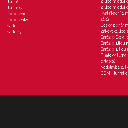
2. liga mladší
Junioři
2. liga mladší
Juniorky
Kvalifikační tu
Dorostenci
žáků
Dorostenky
Český pohár 
Kadeti
Žákovská liga 
Kadetky
Baráž o Extral
Baráž o 1.ligu
Baráž o 1. lig
Finálový turna
chlapců
Nadstavba 2. l
ODM - turnaj c