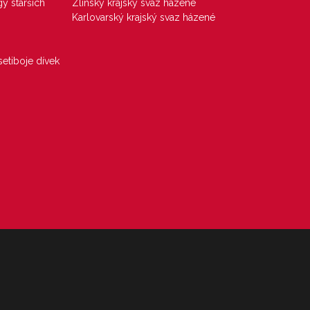
gy starších
Zlínský krajský svaz házené
Karlovarský krajský svaz házené
etiboje dívek