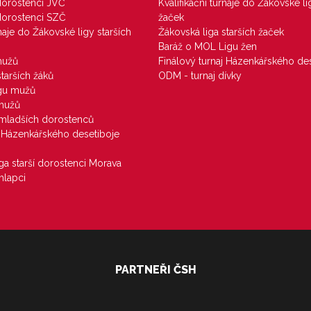
 dorostenci JVČ
Kvalifikační turnaje do Žákovské li
 dorostenci SZČ
žaček
rnaje do Žákovské ligy starších
Žákovská liga starších žaček
Baráž o MOL Ligu žen
mužů
Finálový turnaj Házenkářského des
starších žáků
ODM - turnaj dívky
igu mužů
 mužů
u mladších dorostenců
j Házenkářského desetiboje
iga starší dorostenci Morava
hlapci
PARTNEŘI ČSH