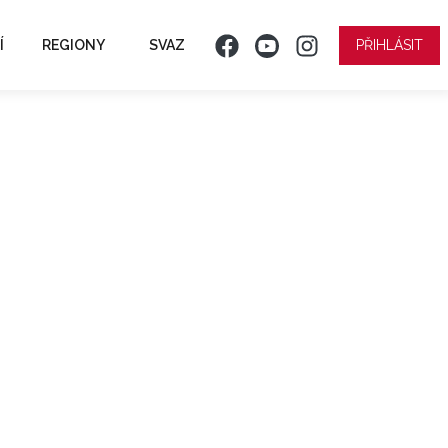
Í
REGIONY
SVAZ
PŘIHLÁSIT