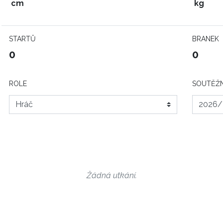
cm
kg
STARTŮ
BRANEK
0
0
ROLE
SOUTĚŽN
Žádná utkání.