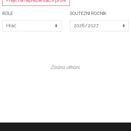
Přejít na reprezentační profil
ROLE
SOUTĚŽNÍ ROČNÍK
Žádná utkání.