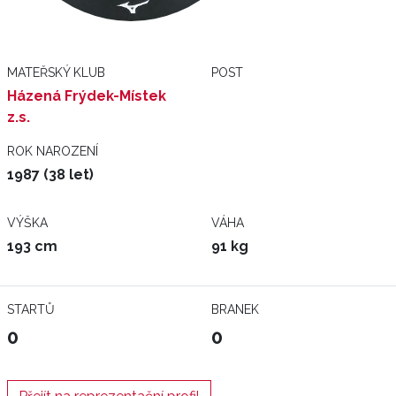
MATEŘSKÝ KLUB
POST
Házená Frýdek-Místek
z.s.
ROK NAROZENÍ
1987 (38 let)
VÝŠKA
VÁHA
193 cm
91 kg
STARTŮ
BRANEK
0
0