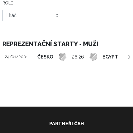
ROLE
REPREZENTAČNÍ STARTY - MUŽI
ČESKO
26:26
EGYPT
0 
24/01/2001
PARTNEŘI ČSH