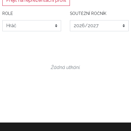
Přejít na reprezentační profil
ROLE
SOUTĚŽNÍ ROČNÍK
Žádná utkání.