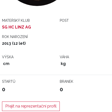
MATEŘSKÝ KLUB
POST
SG HC LINZ AG
ROK NAROZENÍ
2013 (12 let)
VÝŠKA
VÁHA
cm
kg
STARTŮ
BRANEK
0
0
Přejít na reprezentační profil