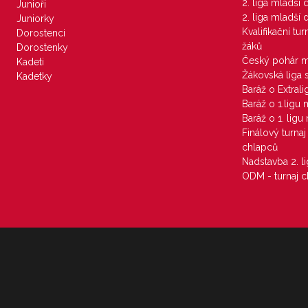
2. liga mladší
Junioři
2. liga mladší
Juniorky
Kvalifikační tu
Dorostenci
žáků
Dorostenky
Český pohár 
Kadeti
Žákovská liga 
Kadetky
Baráž o Extral
Baráž o 1.ligu
Baráž o 1. lig
Finálový turna
chlapců
Nadstavba 2. l
ODM - turnaj c