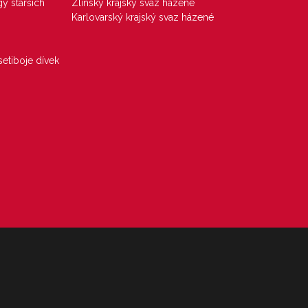
gy starších
Zlínský krajský svaz házené
Karlovarský krajský svaz házené
etiboje dívek