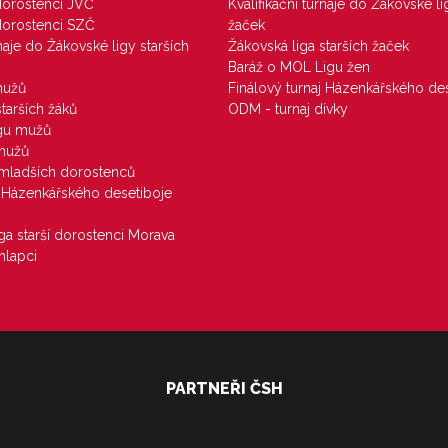
 dorostenci JVČ
Kvalifikační turnaje do Žákovské li
 dorostenci SZČ
žaček
rnaje do Žákovské ligy starších
Žákovská liga starších žaček
Baráž o MOL Ligu žen
mužů
Finálový turnaj Házenkářského des
starších žáků
ODM - turnaj dívky
igu mužů
 mužů
u mladších dorostenců
j Házenkářského desetiboje
iga starší dorostenci Morava
hlapci
PARTNEŘI ČSH