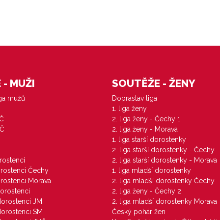
- MUŽI
SOUTĚŽE - ŽENY
iga mužů
Doprastav liga
1. liga ženy
VČ
2. liga ženy - Čechy 1
ZČ
2. liga ženy - Morava
1. liga starší dorostenky
M
2. liga starší dorostenky - Čechy
orostenci
2. liga starší dorostenky - Morava
dorostenci Čechy
1. liga mladší dorostenky
dorostenci Morava
2. liga mladší dorostenky Čechy
dorostenci
2. liga ženy - Čechy 2
 dorostenci JM
2. liga mladší dorostenky Morava
 dorostenci SM
Český pohár žen