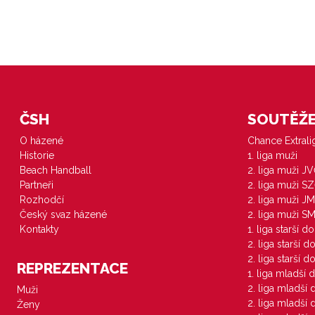
ČSH
SOUTĚŽE 
O házené
Chance Extral
Historie
1. liga muži
Beach Handball
2. liga muži J
Partneři
2. liga muži S
Rozhodčí
2. liga muži JM
Český svaz házené
2. liga muži S
Kontakty
1. liga starší d
2. liga starší 
2. liga starší 
REPREZENTACE
1. liga mladší 
2. liga mladší
Muži
2. liga mladší
Ženy