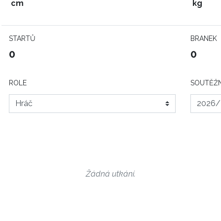
cm
kg
STARTŮ
BRANEK
0
0
ROLE
SOUTĚŽN
Žádná utkání.