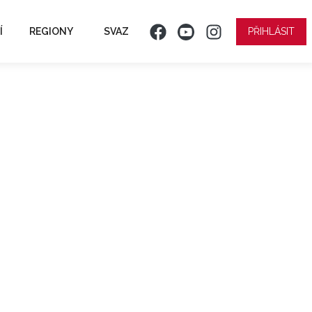
Í
REGIONY
SVAZ
PŘIHLÁSIT