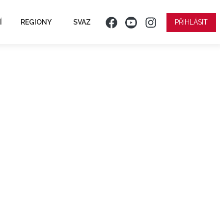
Í
REGIONY
SVAZ
PŘIHLÁSIT