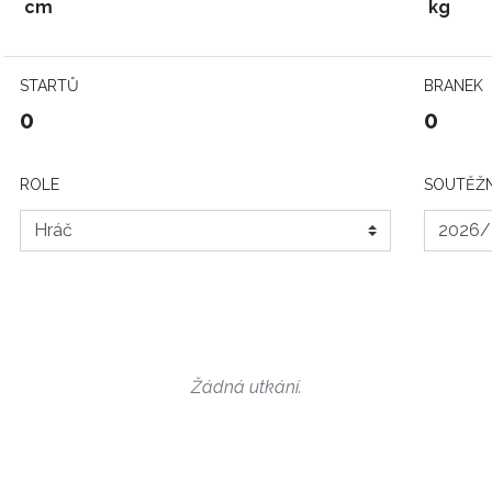
cm
kg
STARTŮ
BRANEK
0
0
ROLE
SOUTĚŽN
Žádná utkání.