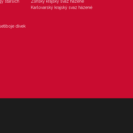
gy starších
Zlínský krajský svaz házené
Karlovarský krajský svaz házené
etiboje dívek