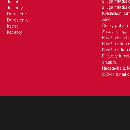
2. liga mladší
Junioři
2. liga mladší
Juniorky
Kvalifikační tu
Dorostenci
žáků
Dorostenky
Český pohár 
Kadeti
Žákovská liga 
Kadetky
Baráž o Extral
Baráž o 1.ligu
Baráž o 1. lig
Finálový turna
chlapců
Nadstavba 2. l
ODM - turnaj c