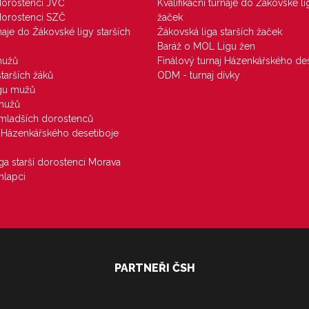
 dorostenci JVČ
Kvalifikační turnaje do Žákovské li
 dorostenci SZČ
žaček
rnaje do Žákovské ligy starších
Žákovská liga starších žaček
Baráž o MOL Ligu žen
mužů
Finálový turnaj Házenkářského des
starších žáků
ODM - turnaj dívky
igu mužů
 mužů
u mladších dorostenců
j Házenkářského desetiboje
iga starší dorostenci Morava
hlapci
PARTNEŘI ČSH