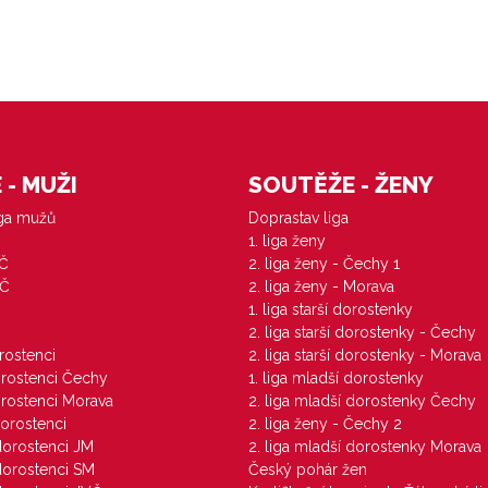
- MUŽI
SOUTĚŽE - ŽENY
iga mužů
Doprastav liga
1. liga ženy
VČ
2. liga ženy - Čechy 1
ZČ
2. liga ženy - Morava
1. liga starší dorostenky
M
2. liga starší dorostenky - Čechy
orostenci
2. liga starší dorostenky - Morava
dorostenci Čechy
1. liga mladší dorostenky
dorostenci Morava
2. liga mladší dorostenky Čechy
dorostenci
2. liga ženy - Čechy 2
 dorostenci JM
2. liga mladší dorostenky Morava
 dorostenci SM
Český pohár žen