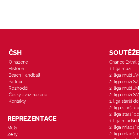
ČSH
SOUTĚŽE 
O házené
Chance Extral
Historie
1. liga muži
Beach Handball
2. liga muži J
Partneři
2. liga muži S
Rozhodčí
2. liga muži JM
Český svaz házené
2. liga muži S
Kontakty
1. liga starší d
2. liga starší 
2. liga starší 
REPREZENTACE
1. liga mladší 
2. liga mladší
Muži
2. liga mladší
Ženy