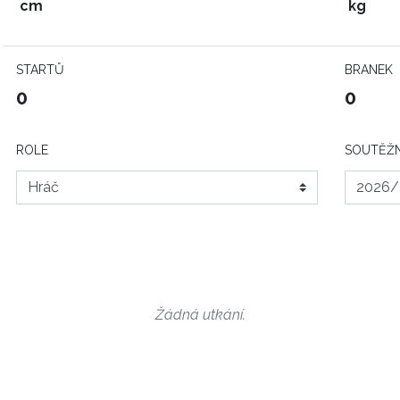
cm
kg
STARTŮ
BRANEK
0
0
ROLE
SOUTĚŽN
Žádná utkání.