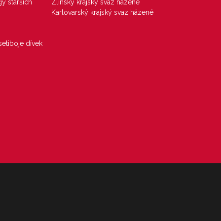
gy starších
Zlínský krajský svaz házené
Karlovarský krajský svaz házené
etiboje dívek