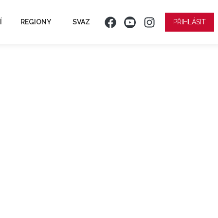
Í
REGIONY
SVAZ
PŘIHLÁSIT