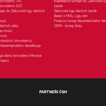
 dorostenci JVČ
Kvalifikační turnaje do Žákovské li
 dorostenci SZČ
žaček
rnaje do Žákovské ligy starších
Žákovská liga starších žaček
Baráž o MOL Ligu žen
mužů
Finálový turnaj Házenkářského des
starších žáků
ODM - turnaj dívky
igu mužů
 mužů
u mladších dorostenců
j Házenkářského desetiboje
iga starší dorostenci Morava
hlapci
PARTNEŘI ČSH