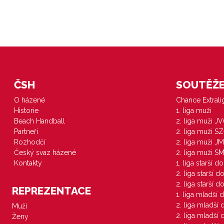
ČSH
SOUTĚŽE 
O házené
Chance Extral
Historie
1. liga muži
Beach Handball
2. liga muži J
Partneři
2. liga muži S
Rozhodčí
2. liga muži JM
Český svaz házené
2. liga muži S
Kontakty
1. liga starší d
2. liga starší 
2. liga starší 
REPREZENTACE
1. liga mladší 
2. liga mladší
Muži
2. liga mladší
Ženy