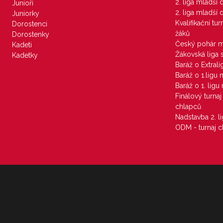
2. liga mladší
Junioři
2. liga mladší
Juniorky
Kvalifikační tu
Dorostenci
žáků
Dorostenky
Český pohár 
Kadeti
Žákovská liga 
Kadetky
Baráž o Extral
Baráž o 1.ligu
Baráž o 1. lig
Finálový turna
chlapců
Nadstavba 2. l
ODM - turnaj c