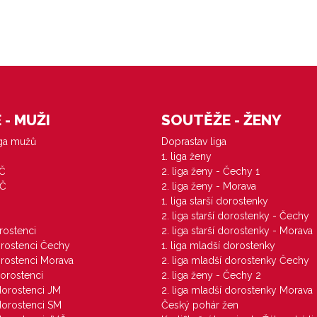
- MUŽI
SOUTĚŽE - ŽENY
iga mužů
Doprastav liga
1. liga ženy
VČ
2. liga ženy - Čechy 1
ZČ
2. liga ženy - Morava
1. liga starší dorostenky
M
2. liga starší dorostenky - Čechy
orostenci
2. liga starší dorostenky - Morava
dorostenci Čechy
1. liga mladší dorostenky
dorostenci Morava
2. liga mladší dorostenky Čechy
dorostenci
2. liga ženy - Čechy 2
 dorostenci JM
2. liga mladší dorostenky Morava
 dorostenci SM
Český pohár žen