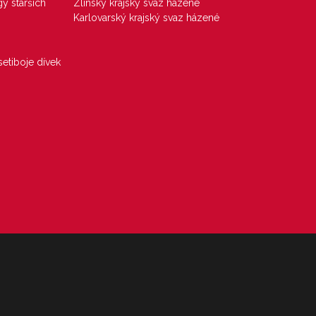
gy starších
Zlínský krajský svaz házené
Karlovarský krajský svaz házené
etiboje dívek