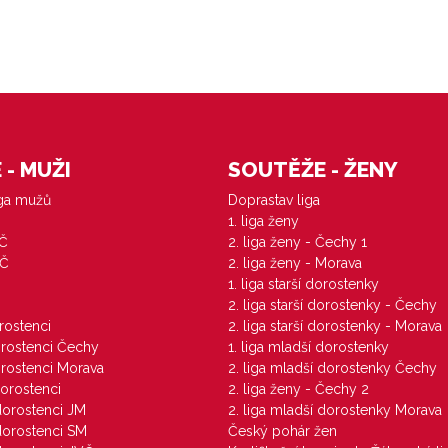
- MUŽI
SOUTĚŽE - ŽENY
iga mužů
Doprastav liga
1. liga ženy
VČ
2. liga ženy - Čechy 1
ZČ
2. liga ženy - Morava
1. liga starší dorostenky
M
2. liga starší dorostenky - Čechy
orostenci
2. liga starší dorostenky - Morava
dorostenci Čechy
1. liga mladší dorostenky
dorostenci Morava
2. liga mladší dorostenky Čechy
dorostenci
2. liga ženy - Čechy 2
 dorostenci JM
2. liga mladší dorostenky Morava
 dorostenci SM
Český pohár žen