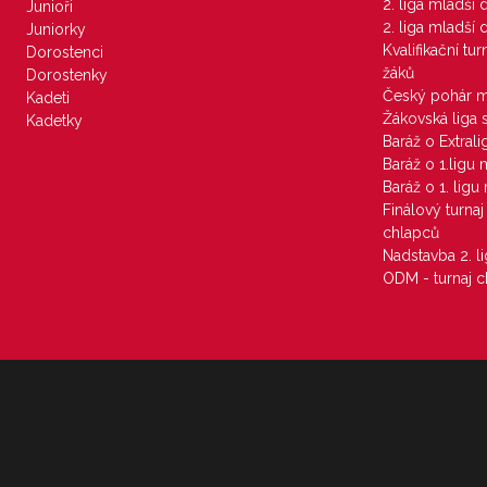
2. liga mladší
Junioři
2. liga mladší
Juniorky
Kvalifikační tu
Dorostenci
žáků
Dorostenky
Český pohár 
Kadeti
Žákovská liga 
Kadetky
Baráž o Extral
Baráž o 1.ligu
Baráž o 1. lig
Finálový turna
chlapců
Nadstavba 2. l
ODM - turnaj c