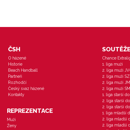
ČSH
SOUTĚŽE 
O házené
Chance Extral
Historie
1. liga muži
Beach Handball
2. liga muži J
Partneři
2. liga muži S
Rozhodčí
2. liga muži JM
Český svaz házené
2. liga muži S
Kontakty
1. liga starší d
2. liga starší 
2. liga starší 
REPREZENTACE
1. liga mladší 
2. liga mladší
Muži
2. liga mladší
Ženy