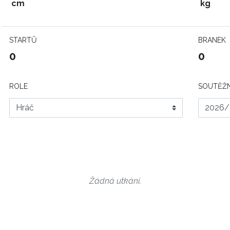
cm
kg
STARTŮ
BRANEK
0
0
ROLE
SOUTĚŽN
Žádná utkání.