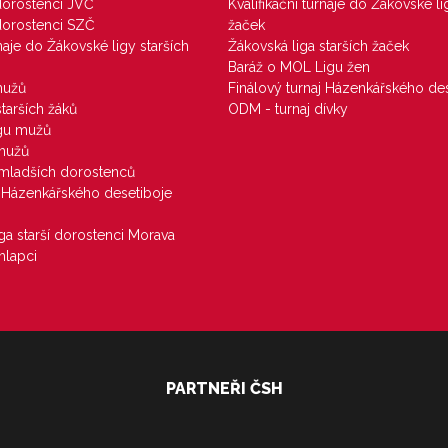
 dorostenci JVČ
Kvalifikační turnaje do Žákovské li
 dorostenci SZČ
žaček
rnaje do Žákovské ligy starších
Žákovská liga starších žaček
Baráž o MOL Ligu žen
mužů
Finálový turnaj Házenkářského des
starších žáků
ODM - turnaj dívky
igu mužů
 mužů
u mladších dorostenců
j Házenkářského desetiboje
iga starší dorostenci Morava
hlapci
PARTNEŘI ČSH