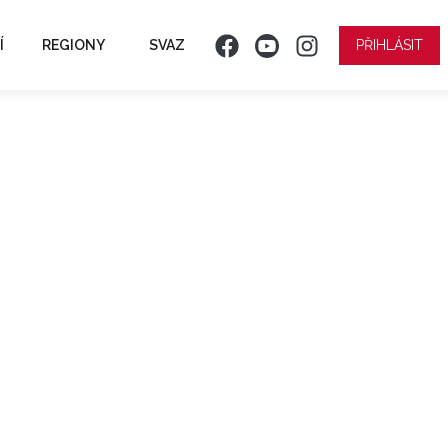
Í
REGIONY
SVAZ
PŘIHLÁSIT