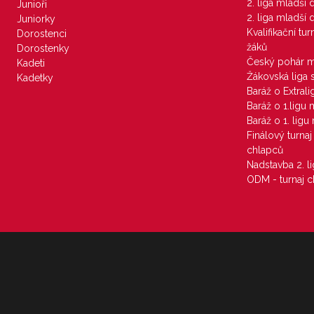
2. liga mladší
Junioři
2. liga mladší
Juniorky
Kvalifikační tu
Dorostenci
žáků
Dorostenky
Český pohár 
Kadeti
Žákovská liga 
Kadetky
Baráž o Extral
Baráž o 1.ligu
Baráž o 1. lig
Finálový turna
chlapců
Nadstavba 2. l
ODM - turnaj c