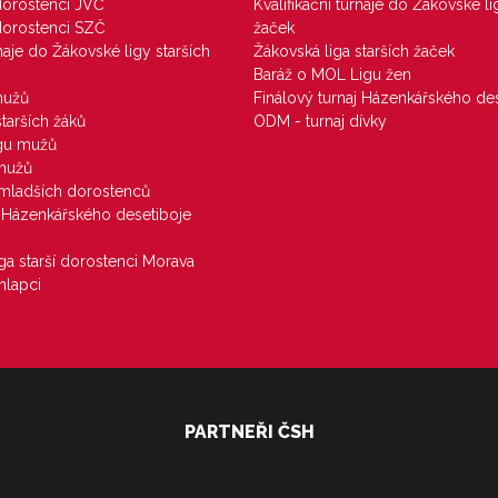
 dorostenci JVČ
Kvalifikační turnaje do Žákovské li
 dorostenci SZČ
žaček
rnaje do Žákovské ligy starších
Žákovská liga starších žaček
Baráž o MOL Ligu žen
mužů
Finálový turnaj Házenkářského des
starších žáků
ODM - turnaj dívky
igu mužů
 mužů
u mladších dorostenců
j Házenkářského desetiboje
iga starší dorostenci Morava
hlapci
PARTNEŘI ČSH