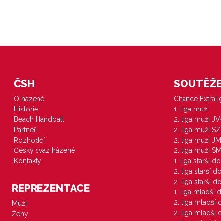
ČSH
SOUTĚŽE 
O házené
Chance Extral
Historie
1. liga muži
Beach Handball
2. liga muži J
Partneři
2. liga muži S
Rozhodčí
2. liga muži JM
Český svaz házené
2. liga muži S
Kontakty
1. liga starší d
2. liga starší 
2. liga starší 
REPREZENTACE
1. liga mladší 
2. liga mladší
Muži
2. liga mladší
Ženy