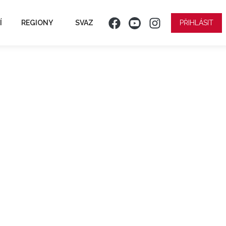
Í
REGIONY
SVAZ
PŘIHLÁSIT