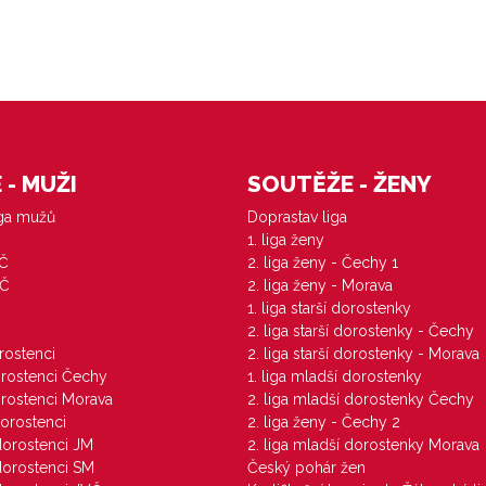
- MUŽI
SOUTĚŽE - ŽENY
iga mužů
Doprastav liga
1. liga ženy
VČ
2. liga ženy - Čechy 1
ZČ
2. liga ženy - Morava
1. liga starší dorostenky
M
2. liga starší dorostenky - Čechy
orostenci
2. liga starší dorostenky - Morava
dorostenci Čechy
1. liga mladší dorostenky
dorostenci Morava
2. liga mladší dorostenky Čechy
dorostenci
2. liga ženy - Čechy 2
 dorostenci JM
2. liga mladší dorostenky Morava
 dorostenci SM
Český pohár žen