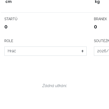
cm
kg
STARTŮ
BRANEK
0
0
ROLE
SOUTĚŽN
Žádná utkání.