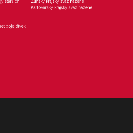
gy starších
Zlínský krajský svaz házené
Karlovarský krajský svaz házené
etiboje dívek