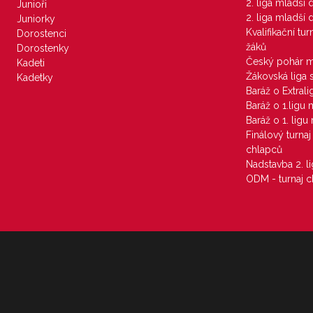
2. liga mladší
Junioři
2. liga mladší
Juniorky
Kvalifikační tu
Dorostenci
žáků
Dorostenky
Český pohár 
Kadeti
Žákovská liga 
Kadetky
Baráž o Extral
Baráž o 1.ligu
Baráž o 1. lig
Finálový turna
chlapců
Nadstavba 2. l
ODM - turnaj c