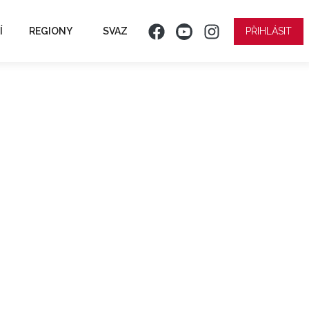
Í
REGIONY
SVAZ
PŘIHLÁSIT