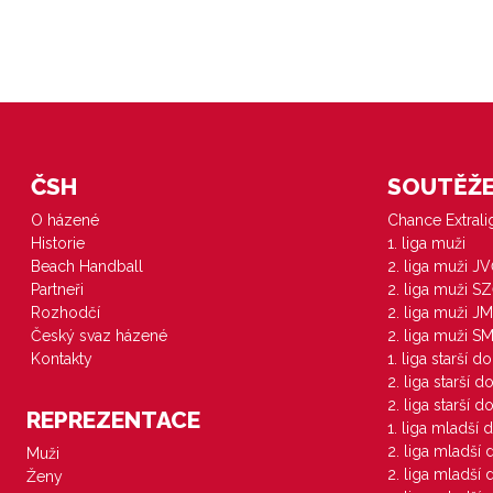
ČSH
SOUTĚŽE 
O házené
Chance Extral
Historie
1. liga muži
Beach Handball
2. liga muži J
Partneři
2. liga muži S
Rozhodčí
2. liga muži JM
Český svaz házené
2. liga muži S
Kontakty
1. liga starší d
2. liga starší 
2. liga starší 
REPREZENTACE
1. liga mladší 
2. liga mladší
Muži
2. liga mladší
Ženy