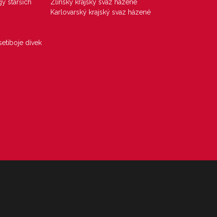
gy starších
Zlínský krajský svaz házené
Karlovarský krajský svaz házené
etiboje dívek