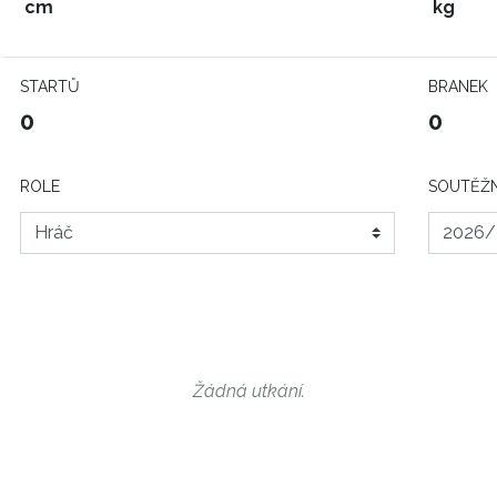
cm
kg
STARTŮ
BRANEK
0
0
ROLE
SOUTĚŽN
Žádná utkání.