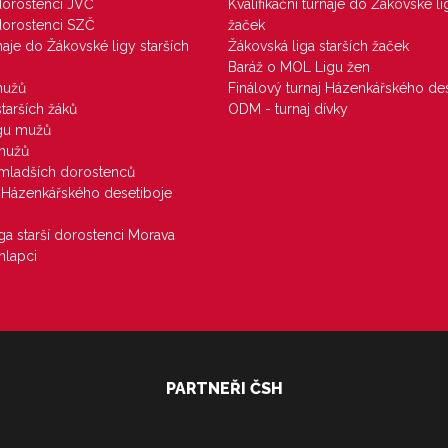
 dorostenci JVČ
Kvalifikační turnaje do Žákovské li
 dorostenci SZČ
žaček
rnaje do Žákovské ligy starších
Žákovská liga starších žaček
Baráž o MOL Ligu žen
mužů
Finálový turnaj Házenkářského des
starších žáků
ODM - turnaj dívky
igu mužů
 mužů
u mladších dorostenců
j Házenkářského desetiboje
iga starší dorostenci Morava
hlapci
PARTNEŘI ČSH