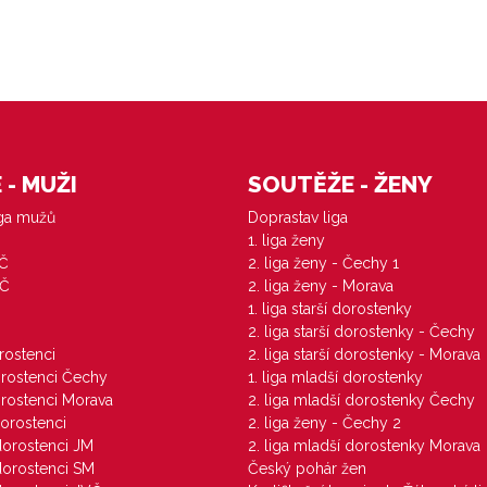
- MUŽI
SOUTĚŽE - ŽENY
iga mužů
Doprastav liga
1. liga ženy
VČ
2. liga ženy - Čechy 1
ZČ
2. liga ženy - Morava
1. liga starší dorostenky
M
2. liga starší dorostenky - Čechy
orostenci
2. liga starší dorostenky - Morava
dorostenci Čechy
1. liga mladší dorostenky
dorostenci Morava
2. liga mladší dorostenky Čechy
dorostenci
2. liga ženy - Čechy 2
 dorostenci JM
2. liga mladší dorostenky Morava
 dorostenci SM
Český pohár žen