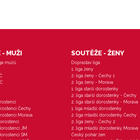
- MUŽI
SOUTĚŽE - ŽENY
iga mužů
Doprastav liga
1. liga ženy
VČ
2. liga ženy - Čechy 1
ZČ
2. liga ženy - Morava
1. liga starší dorostenky
M
2. liga starší dorostenky - Čechy
orostenci
2. liga starší dorostenky - Morava
dorostenci Čechy
1. liga mladší dorostenky
dorostenci Morava
2. liga mladší dorostenky Čechy
dorostenci
2. liga ženy - Čechy 2
 dorostenci JM
2. liga mladší dorostenky Morava
 dorostenci SM
Český pohár žen