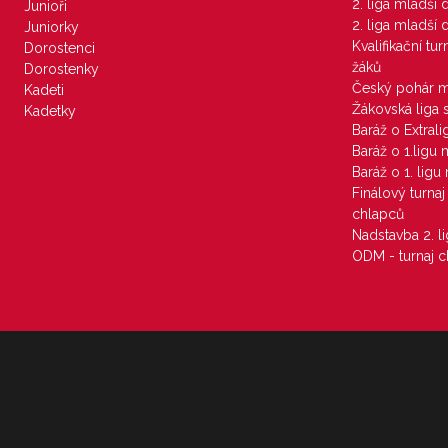
2. liga mladší
Junioři
2. liga mladší
Juniorky
Kvalifikační tu
Dorostenci
žáků
Dorostenky
Český pohár 
Kadeti
Žákovská liga 
Kadetky
Baráž o Extral
Baráž o 1.ligu
Baráž o 1. lig
Finálový turna
chlapců
Nadstavba 2. l
ODM - turnaj c