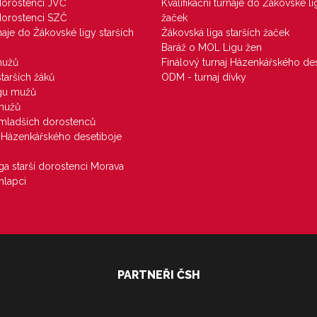
 dorostenci JVČ
Kvalifikační turnaje do Žákovské li
 dorostenci SZČ
žaček
rnaje do Žákovské ligy starších
Žákovská liga starších žaček
Baráž o MOL Ligu žen
mužů
Finálový turnaj Házenkářského des
starších žáků
ODM - turnaj dívky
igu mužů
 mužů
u mladších dorostenců
j Házenkářského desetiboje
iga starší dorostenci Morava
hlapci
PARTNEŘI ČSH