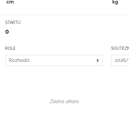
cm
kg
STARTŮ
0
ROLE
SOUTĚŽN
Žádná utkání.