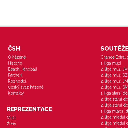
ČSH
SOUTĚŽE 
O házené
Chance Extral
Historie
1. liga muži
Beach Handball
2. liga muži J
Partneři
2. liga muži S
Rozhodčí
2. liga muži JM
Český svaz házené
2. liga muži S
Kontakty
1. liga starší d
2. liga starší 
2. liga starší 
REPREZENTACE
1. liga mladší 
2. liga mladší
Muži
2. liga mladší
Ženy