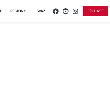
Í
REGIONY
SVAZ
PŘIHLÁSIT