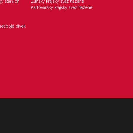
gy starších
Zlínský krajský svaz házené
Karlovarský krajský svaz házené
etiboje dívek