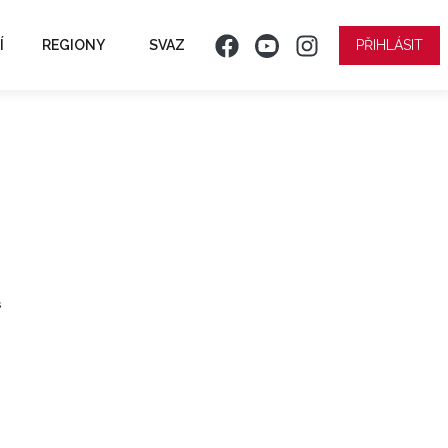
Í
REGIONY
SVAZ
PŘIHLÁSIT
ř