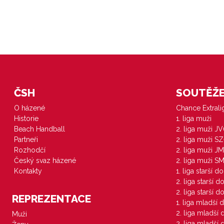
ČSH
SOUTĚŽE 
O házené
Chance Extral
Historie
1. liga muži
Beach Handball
2. liga muži J
Partneři
2. liga muži S
Rozhodčí
2. liga muži JM
Český svaz házené
2. liga muži S
Kontakty
1. liga starší d
2. liga starší 
2. liga starší 
REPREZENTACE
1. liga mladší 
2. liga mladší
Muži
2. liga mladší