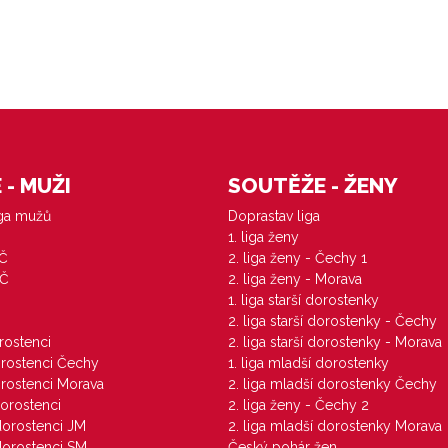
- MUŽI
SOUTĚŽE - ŽENY
iga mužů
Doprastav liga
1. liga ženy
VČ
2. liga ženy - Čechy 1
ZČ
2. liga ženy - Morava
1. liga starší dorostenky
M
2. liga starší dorostenky - Čechy
orostenci
2. liga starší dorostenky - Morava
dorostenci Čechy
1. liga mladší dorostenky
dorostenci Morava
2. liga mladší dorostenky Čechy
dorostenci
2. liga ženy - Čechy 2
 dorostenci JM
2. liga mladší dorostenky Morava
 dorostenci SM
Český pohár žen