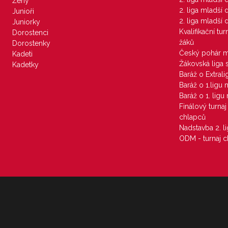
Ženy
2. liga mladší
Junioři
2. liga mladší
Juniorky
Kvalifikační tu
Dorostenci
žáků
Dorostenky
Český pohár 
Kadeti
Žákovská liga 
Kadetky
Baráž o Extral
Baráž o 1.ligu
Baráž o 1. lig
Finálový turna
chlapců
Nadstavba 2. l
ODM - turnaj c