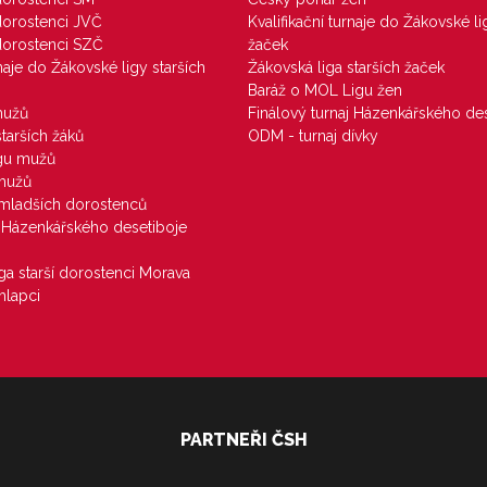
 dorostenci JVČ
Kvalifikační turnaje do Žákovské li
 dorostenci SZČ
žaček
rnaje do Žákovské ligy starších
Žákovská liga starších žaček
Baráž o MOL Ligu žen
mužů
Finálový turnaj Házenkářského des
starších žáků
ODM - turnaj dívky
igu mužů
 mužů
u mladších dorostenců
j Házenkářského desetiboje
iga starší dorostenci Morava
hlapci
PARTNEŘI ČSH