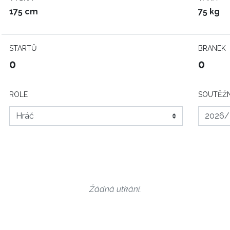
175 cm
75 kg
STARTŮ
BRANEK
0
0
ROLE
SOUTĚŽN
Žádná utkání.