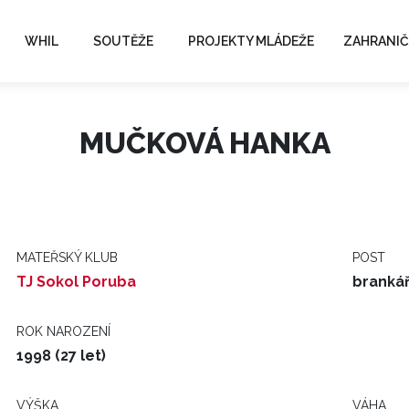
WHIL
SOUTĚŽE
PROJEKTY MLÁDEŽE
ZAHRANIČ
MUČKOVÁ HANKA
MATEŘSKÝ KLUB
POST
TJ Sokol Poruba
branká
ROK NAROZENÍ
1998 (27 let)
VÝŠKA
VÁHA