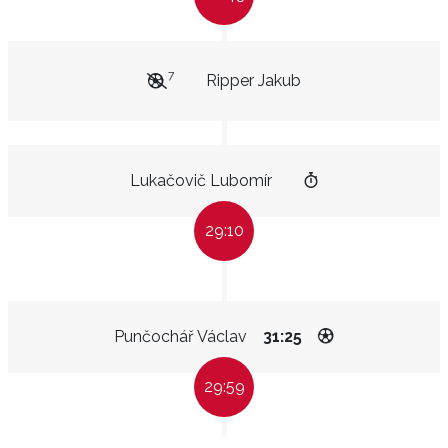
7
Ripper Jakub
Lukačovič Lubomír
29:10
Punčochář Václav
31:25
29:59