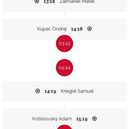
13:18
Žalmánek Marek
Kupec Ondřej
14:18
03:45
04:24
14:19
Kriegiel Samuel
Kotěšovský Adam
15:19