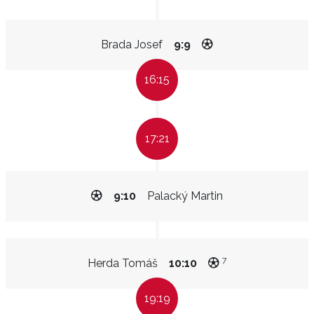
Brada Josef
9:9
16:15
17:21
9:10
Palacký Martin
7
Herda Tomáš
10:10
19:19