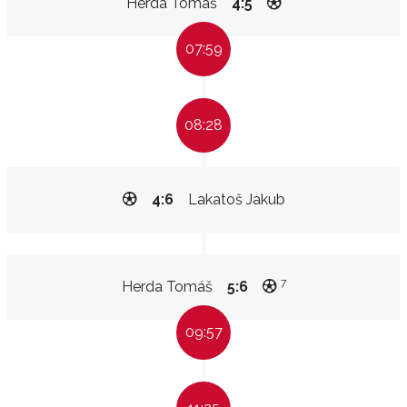
Herda Tomáš
4:5
07:59
08:28
4:6
Lakatoš Jakub
7
Herda Tomáš
5:6
09:57