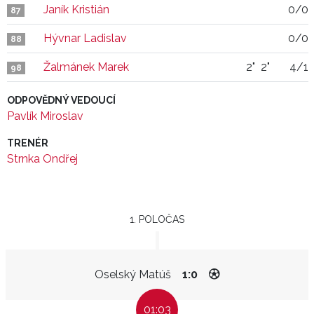
Janík Kristián
0/0
87
Hývnar Ladislav
0/0
88
Žalmánek Marek
2"
2"
4/1
98
ODPOVĚDNÝ VEDOUCÍ
Pavlík Miroslav
TRENÉR
Strnka Ondřej
1. POLOČAS
Oselský Matúš
1:0
01:03