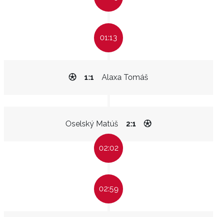
01:13
1:1
Alaxa Tomáš
Oselský Matúš
2:1
02:02
02:59