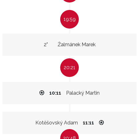
19:59
2"
Žalmánek Marek
20:21
10:11
Palacký Martin
Kotěšovský Adam
11:11
20:48