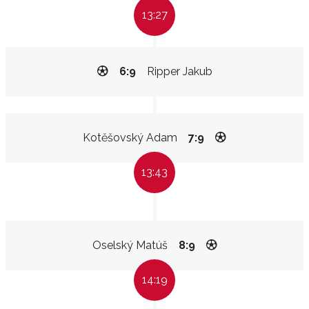
13:27
6:9
Ripper Jakub
Kotěšovský Adam
7:9
13:43
Oselský Matúš
8:9
14:19