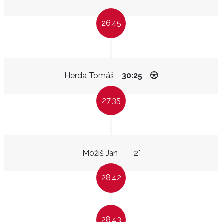
26:45
Herda Tomáš
30:25
27:35
Možíš Jan
2"
28:42
28:43