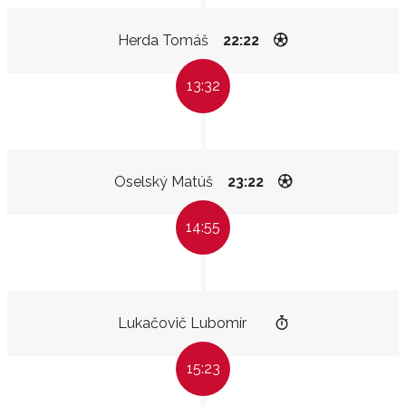
Herda Tomáš
22:22
13:32
Oselský Matúš
23:22
14:55
Lukačovič Lubomír
15:23