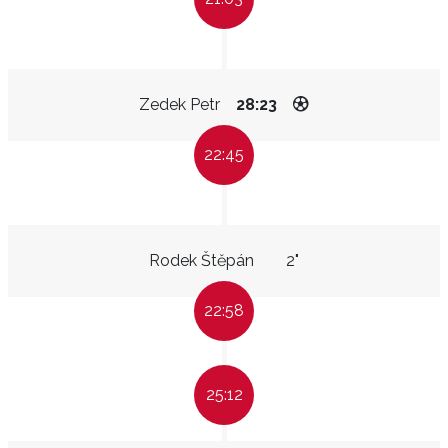
Zedek Petr
28:23
22:45
Rodek Štěpán
2"
22:58
25:12