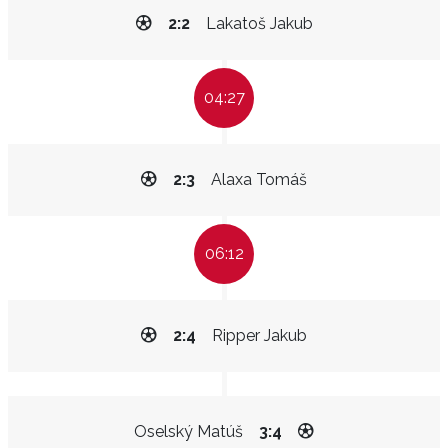
2:2
Lakatoš Jakub
04:27
2:3
Alaxa Tomáš
06:12
2:4
Ripper Jakub
Oselský Matúš
3:4