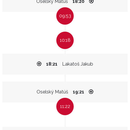
Oselský Matúš
18:20
09:53
10:18
18:21
Lakatoš Jakub
Oselský Matúš
19:21
11:22