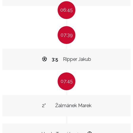
06:45
07:39
3:5
Ripper Jakub
07:45
2"
Žalmánek Marek