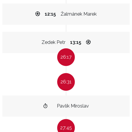
12:15
Žalmánek Marek
Zedek Petr
13:15
26:17
26:31
Pavlík Miroslav
27:45