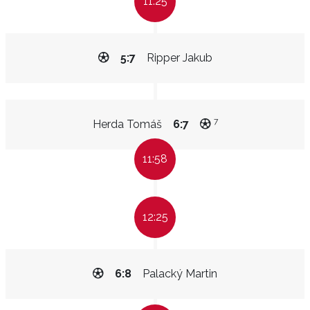
11:25
5:7
Ripper Jakub
7
Herda Tomáš
6:7
11:58
12:25
6:8
Palacký Martin