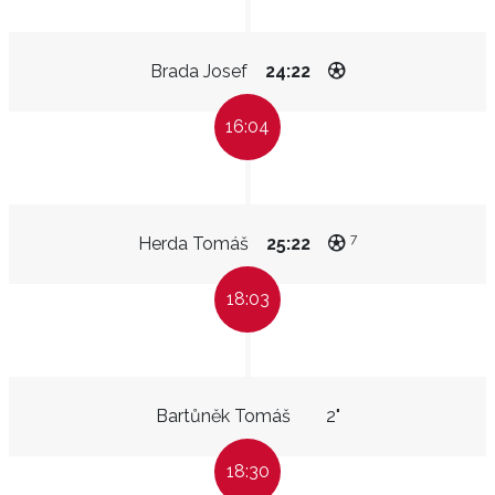
Brada Josef
24:22
16:04
7
Herda Tomáš
25:22
18:03
Bartůněk Tomáš
2"
18:30