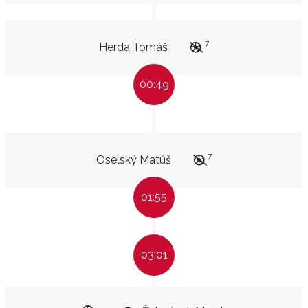
7
Herda Tomáš
00:49
7
Oselský Matúš
01:55
03:01