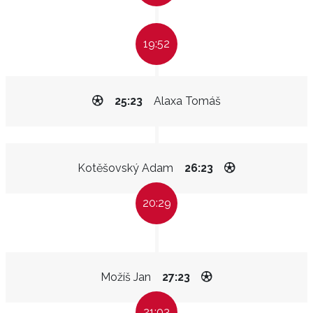
19:52
25:23
Alaxa Tomáš
Kotěšovský Adam
26:23
20:29
Možíš Jan
27:23
21:03