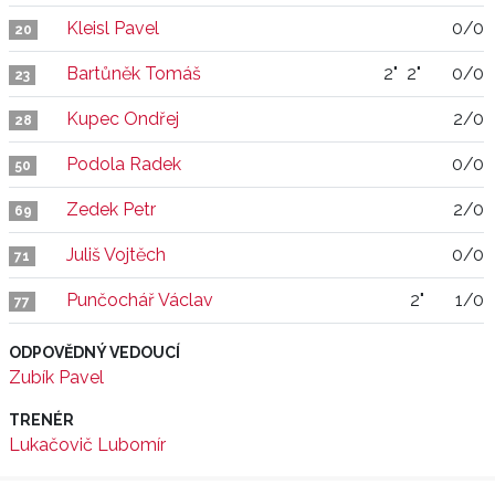
Kleisl Pavel
0/0
20
Bartůněk Tomáš
2"
2"
0/0
23
Kupec Ondřej
2/0
28
Podola Radek
0/0
50
Zedek Petr
2/0
69
Juliš Vojtěch
0/0
71
Punčochář Václav
2"
1/0
77
ODPOVĚDNÝ VEDOUCÍ
Zubík Pavel
TRENÉR
Lukačovič Lubomír