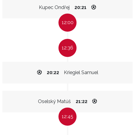
Kupec Ondřej
20:21
12:00
12:36
20:22
Kriegiel Samuel
Oselský Matúš
21:22
12:45