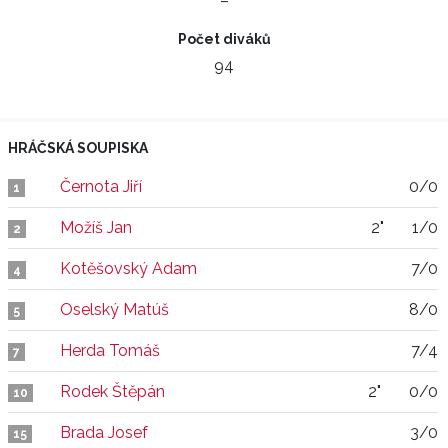
–
Počet diváků
94
HRÁČSKÁ SOUPISKA
Černota Jiří
0/0
1
Možíš Jan
2"
1/0
2
Kotěšovský Adam
7/0
4
Oselský Matúš
8/0
5
Herda Tomáš
7/4
7
Rodek Štěpán
2"
0/0
10
Brada Josef
3/0
15