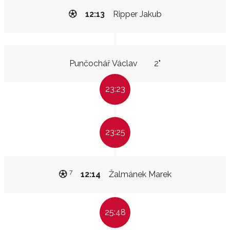
12:13
Ripper Jakub
Punčochář Václav
2"
23:23
23:25
7
12:14
Žalmánek Marek
25:48