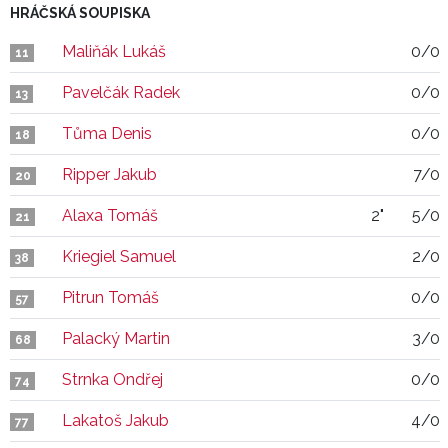
HRÁČSKÁ SOUPISKA
Maliňák Lukáš
0/0
11
Pavelčák Radek
0/0
13
Tůma Denis
0/0
18
Ripper Jakub
7/0
20
Alaxa Tomáš
2"
5/0
21
Kriegiel Samuel
2/0
38
Pitrun Tomáš
0/0
57
Palacký Martin
3/0
68
Strnka Ondřej
0/0
74
Lakatoš Jakub
4/0
77