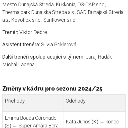
Mesto Dunajská Streda, Kukkonia, DS-CAR s.r.o.,
Thermalpark Dunajská Streda a.s., SAD Dunajská Streda
a.s., Kovoflex s.r.o., Sunflower s.r.o
Trenér:
Viktor Debre
Asistent trenéra:
Silvia Priklerová
Další trenéři spolupracující s týmem:
Juraj Hudák,
Michal Lacena
Změny v kádru pro sezonu 2024/25
Příchody
Odchody
Emma Boada Coronado
Kata Juhos (K) → konec
(S) ← Super Amara Bera