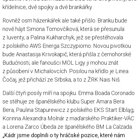
křídelnice, dvě spojky a dvě brankářky.
Rovněž osm házenkářek ale také přišlo. Branku bude
nově hájit Simona Tomovčíková, která se přesunula
z Iuventy, a Palina Kukharchyk, jež se přestěhovala
z polského AWS Energa Szczypiorno. Novou pivotkou
bude Anastasija Krivokapič, která přišla z černohorské
Budućnosti, ale fanoušci MOL Ligy ji mohou znát
z působení v Michalovcích. Posilou na křídlo je Linea
Čočaj, jež přichází ze Srbska, a to z ŽRK Nais Niš.
Další čtyři posily míří na spojku. Emma Boada Coronado
se stěhuje ze španělského klubu Super Amara Bera
Bera, Paulina Stapurewicz z polského EKS Start Elbląg,
Korinna Alexandra Molnár z maďarského Praktiker-VÁC
a Lorena Zarco Úbeda ze španělského BM La Calzada.
„Kádr jsme doplnili o ty hráčské pozice, které nám