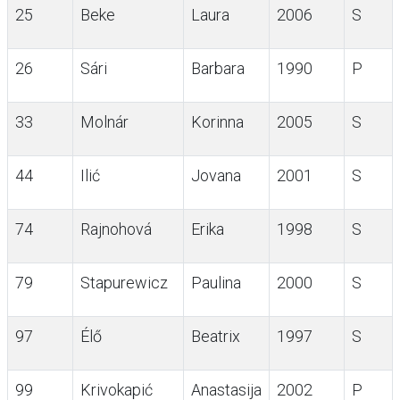
25
Beke
Laura
2006
S
26
Sári
Barbara
1990
P
33
Molnár
Korinna
2005
S
44
Ilić
Jovana
2001
S
74
Rajnohová
Erika
1998
S
79
Stapurewicz
Paulina
2000
S
97
Élő
Beatrix
1997
S
99
Krivokapić
Anastasija
2002
P