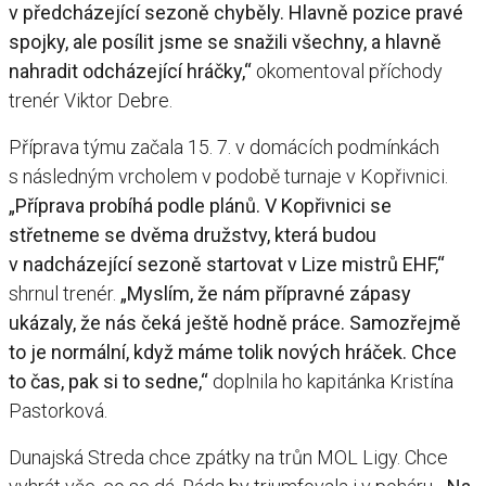
v předcházející sezoně chyběly. Hlavně pozice pravé
spojky, ale posílit jsme se snažili všechny, a hlavně
nahradit odcházející hráčky,“
okomentoval příchody
trenér Viktor Debre.
Příprava týmu začala 15. 7. v domácích podmínkách
s následným vrcholem v podobě turnaje v Kopřivnici.
„Příprava probíhá podle plánů. V Kopřivnici se
střetneme se dvěma družstvy, která budou
v nadcházející sezoně startovat v Lize mistrů EHF,“
shrnul trenér.
„Myslím, že nám přípravné zápasy
ukázaly, že nás čeká ještě hodně práce. Samozřejmě
to je normální, když máme tolik nových hráček. Chce
to čas, pak si to sedne,“
doplnila ho kapitánka Kristína
Pastorková.
Dunajská Streda chce zpátky na trůn MOL Ligy. Chce