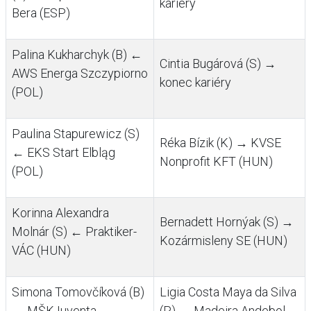
kariéry
Bera (ESP)
Palina Kukharchyk (B) ←
Cintia Bugárová (S) →
AWS Energa Szczypiorno
konec kariéry
(POL)
Paulina Stapurewicz (S)
Réka Bízik (K) → KVSE
← EKS Start Elbląg
Nonprofit KFT (HUN)
(POL)
Korinna Alexandra
Bernadett Hornýak (S) →
Molnár (S) ← Praktiker-
Kozármisleny SE (HUN)
VÁC (HUN)
Simona Tomovčíková (B)
Ligia Costa Maya da Silva
← MŠK Iuventa
(P) → Madeira Andebol