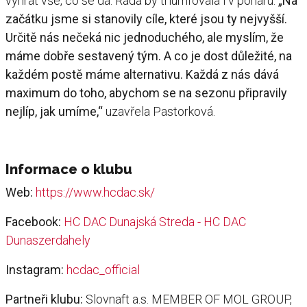
vyhrát vše, co se dá. Ráda by triumfovala i v poháru.
„Na
začátku jsme si stanovily cíle, které jsou ty nejvyšší.
Určitě nás nečeká nic jednoduchého, ale myslím, že
máme dobře sestavený tým. A co je dost důležité, na
každém postě máme alternativu. Každá z nás dává
maximum do toho, abychom se na sezonu připravily
nejlíp, jak umíme,“
uzavřela Pastorková.
Informace o klubu
Web:
https://www.hcdac.sk/
Facebook:
HC DAC Dunajská Streda - HC DAC
Dunaszerdahely
Instagram:
hcdac_official
Partneři klubu:
Slovnaft a.s. MEMBER OF MOL GROUP,