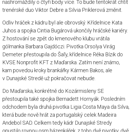
nashromáždily o čtyři body více. To bude tentokrát chtít
trenérské duo Viktor Debre a Silvia Priklerová změnit.
Odliv hráček z kádru byl ale obrovský. Křídelnice Kata
Juhos a spojka Cintia Bugárová ukončily hráčské kariéry.
Z hostování se zpět do kmenového klubu vrátila
gólmanka Barbara Gajdóczi. Pivotka Orsolya Virág
Demeter přestoupila do Šaľy, křídelnice Réka Bízik do
KVSE Nonprofit KFT z Maďarska. Zatím není známo,
kam povedou kroky brankářky Kármen Bakos, ale
v Dunajské Stredě už pokračovat nebude.
Do Maďarska, konkrétně do Kozármisleny SE
přestoupila také spojka Bernadett Hornyák. Posledním
odchodem byla druhá pivotka Ligia Costa Maya da Silva,
která bude nově hrát za portugalský celek Madeira
Andebol SAD. Celkem tedy kádr Dunajské Stredy
opustilo rovnou osm házenkářek, z toho dvě pivotky, dvě