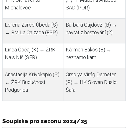
Michalovce
SAD (POR)
Lorena Zarco Úbeda (S)
Barbara Gájdóczi (B) →
← BM La Calzada (ESP)
návrat z hostování (?)
Linea Čočaj (K) ← ŽRK
Kármen Bakos (B) →
Nais Niš (SER)
neznámo kam
Anastasija Krivokapič (P)
Orsolya Virág Demeter
← ŽRK Budućnost
(P) → HK Slovan Duslo
Podgorica
Šaľa
Soupiska pro sezonu 2024/25