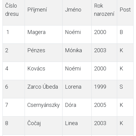
Číslo
Rok
Příjmení
Jméno
Post
dresu
narození
1
Magera
Noémi
2000
B
2
Pénzes
Mónika
2003
K
4
Kovács
Noémi
2000
K
6
Zarco Úbeda
Lorena
1999
S
7
Csernyánszky
Dóra
2005
K
8
Čočaj
Linea
2003
K