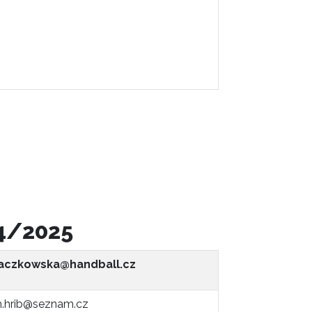
24/2025
aczkowska@handball.cz
 m.hrib@seznam.cz