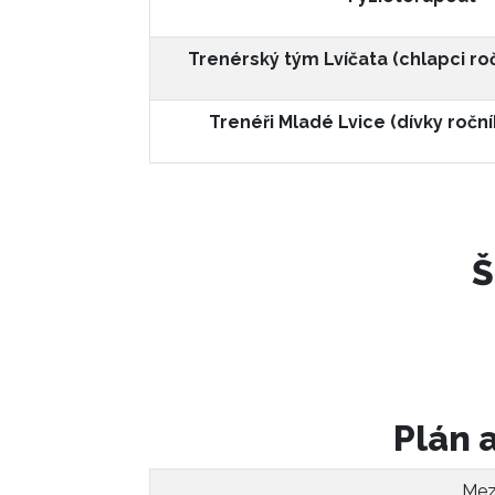
Trenérský tým Lvíčata (chlapci ro
Trenéři Mladé Lvice (dívky ročn
Š
Plán 
Mez