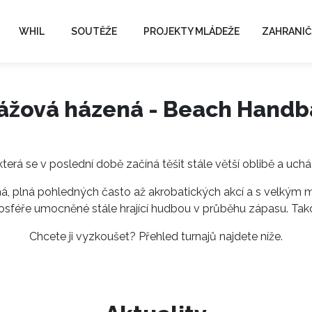
WHIL
SOUTĚŽE
PROJEKTY MLÁDEŽE
ZAHRANIČ
ážová házená - Beach Handb
terá se v poslední době začíná těšit stále větší oblibě a uch
ná, plná pohledných často až akrobatických akcí a s velkým mn
sféře umocněné stále hrající hudbou v průběhu zápasu. Tako
Chcete ji vyzkoušet? Přehled turnajů najdete níže.