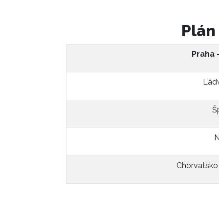
Plán
Praha 
Ládv
Š
N
Chorvatsko 