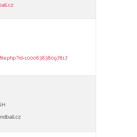
all.cz
file.php?id=100063838097817
ČSH
ndball.cz