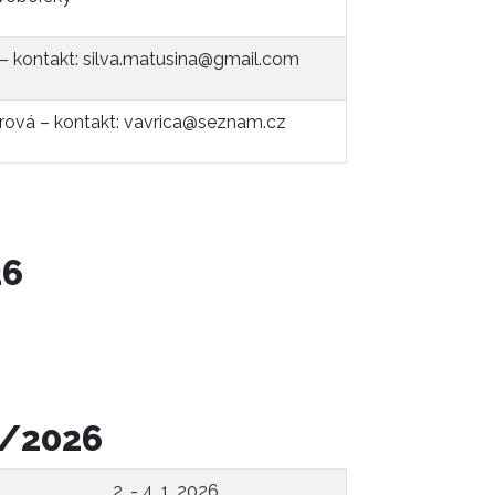
 – kontakt: silva.matusina@gmail.com
arová – kontakt: vavrica@seznam.cz
26
5/2026
2. - 4. 1. 2026