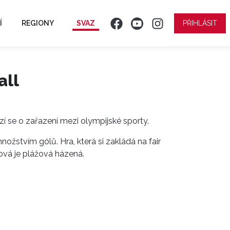
Í
REGIONY
SVAZ
PŘIHLÁSIT
all
ází se o zařazení mezi olympijské sporty.
ožstvím gólů. Hra, která si zakládá na fair
vá je plážová házená.