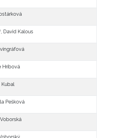
ostárková
ř, David Kalous
Cvingráfová
e Hríbová
ří Kubal
la Pešková
 Voborská
 Voborský