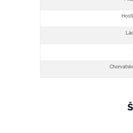
Hosti
Lád
Chorvatsko
Š