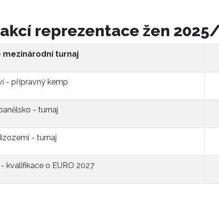
 akcí reprezentace žen 2025
- mezinárodní turnaj
í - přípravný kemp
panělsko - turnaj
izozemí - turnaj
- kvalifikace o EURO 2027