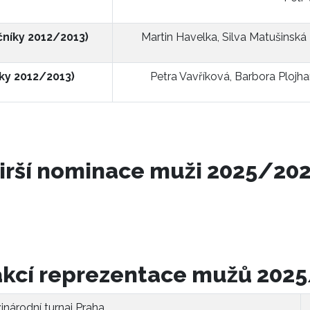
čníky 2012/2013)
Martin Havelka, Silva Matušinská
íky 2012/2013)
Petra Vavříková, Barbora Plojh
irší nominace muži 2025/20
akcí reprezentace mužů 202
inárodní turnaj Praha