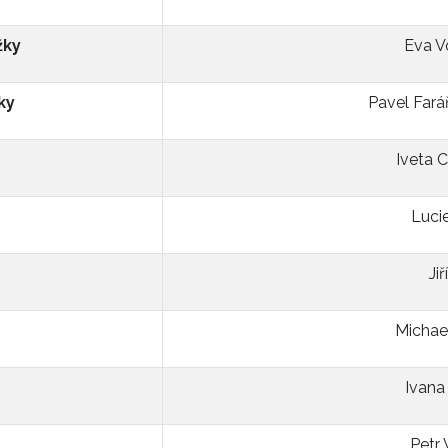
žky
Eva V
ky
Pavel Fará
Iveta 
Luci
Ji
Michae
Ivana
Petr