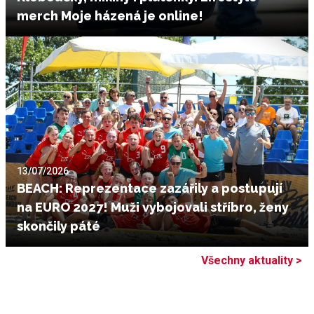
merch Moje házená je online!
13/07/2026
BEACH: Reprezentace zazářily a postupují
na EURO 2027! Muži vybojovali stříbro, ženy
skončily páté
Všechny aktuality >