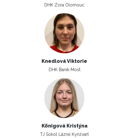
DHK Zora Olomouc
Knedlová Viktorie
DHK Baník Most
Königová Kristýna
TJ Sokol Lázně Kynžvart