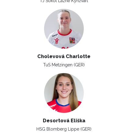
TJ Sokol Lázně Kynžvart
Cholevová Charlotte
TuS Metzingen (GER)
Desortová Eliška
HSG Blomberg Lippe (GER)