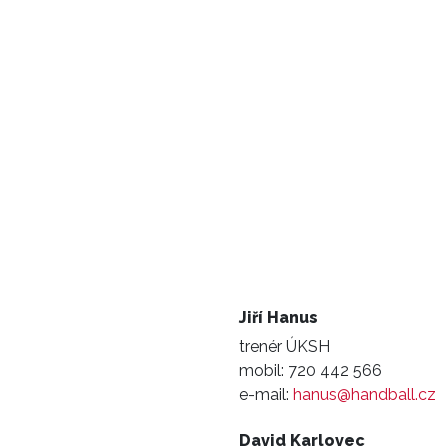
Jiří Hanus
trenér ÚKSH
mobil:
720 442 566
e-mail:
hanus@handball.cz
David Karlovec