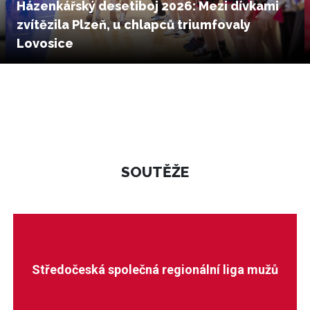
Házenkářský desetiboj 2026: Mezi dívkami
zvítězila Plzeň, u chlapců triumfovaly
Lovosice
SOUTĚŽE
Středočeská společná regionální liga mužů