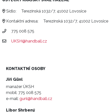
Sídlo:
Terezínská 1032/7, 41002 Lovosice
Kontaktní adresa:
Terezínská 1032/7, 41002 Lovosice
775 008 575
UKSH@handball.cz
KONTAKTNÍ OSOBY
Jiří Günl
manažer ÚKSH
mobil:
775 008 575
e-mail:
gunl@handball.cz
Libor Shrbený