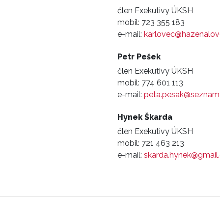
člen Exekutivy ÚKSH
mobil:
723 355 183
e-mail:
karlovec@hazenalov
Petr Pešek
člen Exekutivy ÚKSH
mobil:
774 601 113
e-mail:
peta.pesak@seznam
Hynek Škarda
člen Exekutivy ÚKSH
mobil:
721 463 213
e-mail:
skarda.hynek@gmail