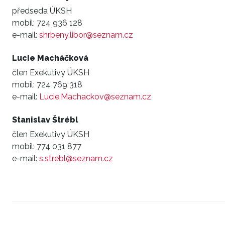
předseda ÚKSH
mobil:
724 936 128
e-mail:
shrbeny.libor@seznam.cz
Lucie Macháčková
člen Exekutivy ÚKSH
mobil:
724 769 318
e-mail:
Lucie.Machackov@seznam.cz
Stanislav Štrébl
člen Exekutivy ÚKSH
mobil:
774 031 877
e-mail:
s.strebl@seznam.cz