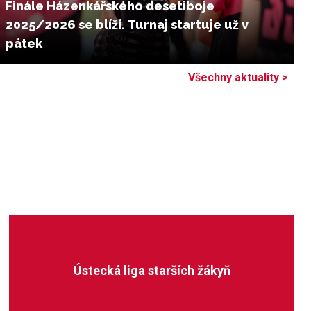
Finále Házenkářského desetiboje
2025/2026 se blíží. Turnaj startuje už v
pátek
Všechny aktuality >
Ústecká liga starších žákyň