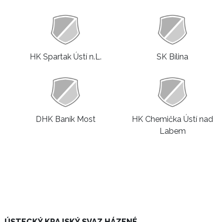
HK Spartak Ústí n.L.
SK Bílina
DHK Baník Most
HK Chemička Ústí nad
Labem
ÚSTECKÝ KRAJSKÝ SVAZ HÁZENÉ