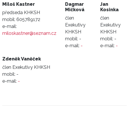
Miloš Kastner
Dagmar
Jan
Mičková
Kosinka
předseda KHKSH
člen
člen
mobil:
605789172
Exekutivy
Exekutivy
e-mail:
KHKSH
KHKSH
miloskastner@seznam.cz
mobil:
-
mobil:
-
e-mail:
-
e-mail:
-
Zdeněk Vaněček
člen Exekutivy KHKSH
mobil:
-
e-mail:
-