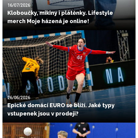
16/07/2026
Kloboučky, mikiny i plátěnky. Lifestyle
merch Moje házená je online!
26/05/2026
Epické domácí EURO se blíží. Jaké typy
vstupenek jsou v prodeji?