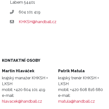
Labem 54401
604 101 419
KHKSH@handball.cz
KONTAKTNÍ OSOBY
Martin Hlaváček
Patrik Matula
krajský manažer KHKSH +
krajský trenér KHKSH +
LKSH
LKSH
mobil:
+420 604 101 419
mobil:
+420 608 816 680
e-mail:
e-mail:
hlavacek@handball.cz
matula@handball.cz