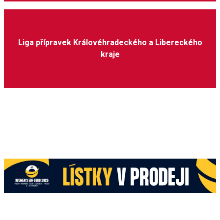
Liga přípravek Královéhradeckého a Libereckého
kraje