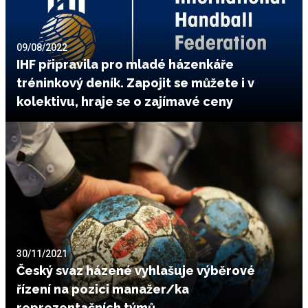
09/08/2022
IHF připravila pro mladé házenkáře
tréninkový deník. Zapojit se můžete i v
kolektivu, hraje se o zajímavé ceny
30/11/2021
Český svaz házené vyhlašuje výběrové
řízení na pozici manažer/ka
reprezentačních týmů