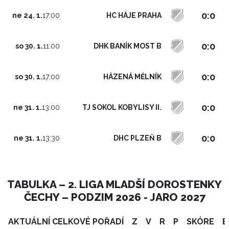
0:0
HC HÁJE PRAHA
ne 24. 1.
17:00
0:0
DHK BANÍK MOST B
so 30. 1.
11:00
0:0
HÁZENÁ MĚLNÍK
so 30. 1.
17:00
0:0
TJ SOKOL KOBYLISY II.
ne 31. 1.
13:00
0:0
DHC PLZEŇ B
ne 31. 1.
13:30
TABULKA – 2. LIGA MLADŠÍ DOROSTENKY
ČECHY – PODZIM 2026 - JARO 2027
AKTUÁLNÍ CELKOVÉ POŘADÍ
Z
V
R
P
SKÓRE
B