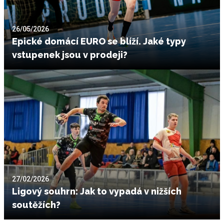
26/05/2026
Epické domácí EURO se blíží. Jaké typy
vstupenek jsou v prodeji?
27/02/2026
Ligový souhrn: Jak to vypadá v nižších
soutěžích?