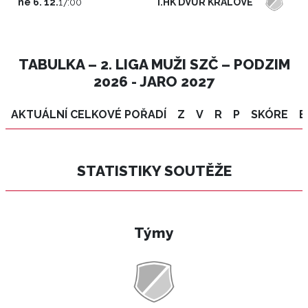
I.HK DVŮR KRÁLOVÉ
ne 6. 12.
17:00
TABULKA – 2. LIGA MUŽI SZČ – PODZIM
2026 - JARO 2027
AKTUÁLNÍ CELKOVÉ POŘADÍ
Z
V
R
P
SKÓRE
B
STATISTIKY SOUTĚŽE
Týmy