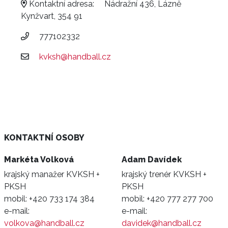
Kontaktní adresa:
Nádražní 436, Lázně
Kynžvart, 354 91
777102332
kvksh@handball.cz
KONTAKTNÍ OSOBY
Markéta Volková
Adam Davídek
krajský manažer KVKSH +
krajský trenér KVKSH +
PKSH
PKSH
mobil:
+420 733 174 384
mobil:
+420 777 277 700
e-mail:
e-mail:
volkova@handball.cz
davidek@handball.cz