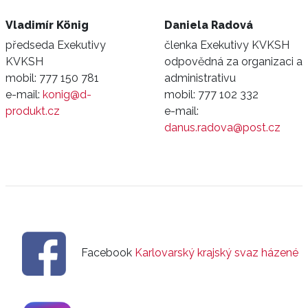
Vladimír König
Daniela Radová
předseda Exekutivy
členka Exekutivy KVKSH
KVKSH
odpovědná za organizaci a
mobil:
777 150 781
administrativu
e-mail:
konig@d-
mobil:
777 102 332
produkt.cz
e-mail:
danus.radova@post.cz
Facebook
Karlovarský krajský svaz házené