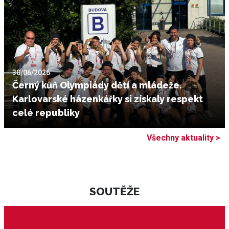
30/06/2026
Černý kůň Olympiády dětí a mládeže.
Karlovarské házenkářky si získaly respekt
celé republiky
Všechny aktuality >
SOUTĚŽE