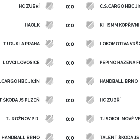
0:0
HC ZUBŘÍ
C.S.CARGO HBC JI
0:0
HAOLK
KH ISMM KOPŘIVN
0:0
TJ DUKLA PRAHA
LOKOMOTIVA VRŠ
0:0
LOVCI LOVOSICE
PEPINO HÁZENÁ F
0:0
S.CARGO HBC JIČÍN
HANDBALL BRNO
0:0
T ŠKODA JS PLZEŇ
HC ZUBŘÍ
0:0
TJ ROŽNOV P.R.
TJ SOKOL NOVÉ V
0:0
HANDBALL BRNO
TALENT ŠKODA JS