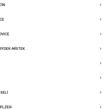
ČÍN
ICE
OVICE
RÝDEK-MÍSTEK
ESELÍ
 PLZEŇ