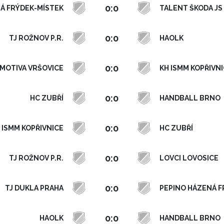
0:0
Á FRÝDEK-MÍSTEK
TALENT ŠKODA JS
0:0
TJ ROŽNOV P.R.
HAOLK
0:0
MOTIVA VRŠOVICE
KH ISMM KOPŘIVN
0:0
HC ZUBŘÍ
HANDBALL BRNO
0:0
 ISMM KOPŘIVNICE
HC ZUBŘÍ
0:0
TJ ROŽNOV P.R.
LOVCI LOVOSICE
0:0
TJ DUKLA PRAHA
PEPINO HÁZENÁ F
0:0
HAOLK
HANDBALL BRNO