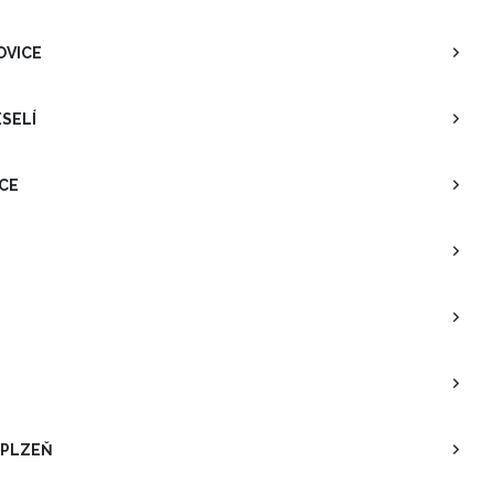
OVICE
ESELÍ
ICE
 PLZEŇ