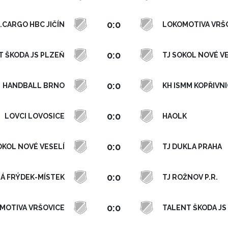
0:0
S.CARGO HBC JIČÍN
LOKOMOTIVA VRŠ
0:0
T ŠKODA JS PLZEŇ
TJ SOKOL NOVÉ V
0:0
HANDBALL BRNO
KH ISMM KOPŘIVN
0:0
LOVCI LOVOSICE
HAOLK
0:0
OKOL NOVÉ VESELÍ
TJ DUKLA PRAHA
0:0
Á FRÝDEK-MÍSTEK
TJ ROŽNOV P.R.
0:0
MOTIVA VRŠOVICE
TALENT ŠKODA JS