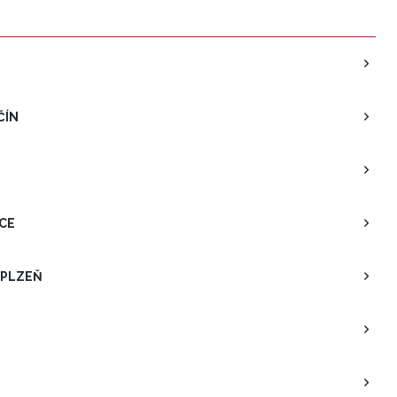
ČÍN
ICE
 PLZEŇ