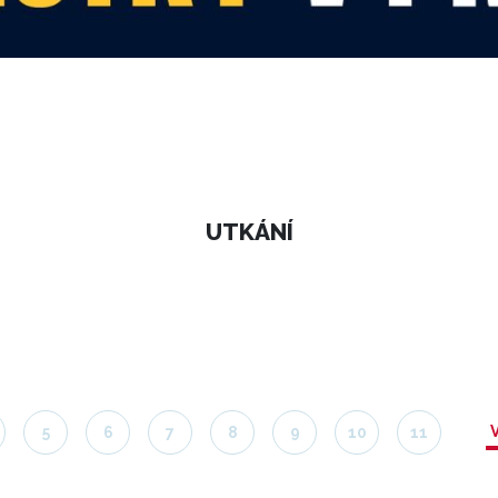
UTKÁNÍ
5
6
7
8
9
10
11