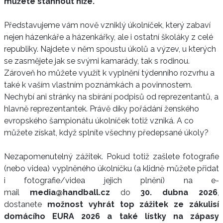
můžete stáhnout níže.
Představujeme vám nově vzniklý úkolníček, který zabaví
nejen házenkáře a házenkářky, ale i ostatní školáky z celé
republiky. Najdete v něm spoustu úkolů a výzev, u kterých
se zasmějete jak se svými kamarády, tak s rodinou.
Zároveň ho můžete využít k vyplnění týdenního rozvrhu a
také k vaším vlastním poznámkách a povinnostem.
Nechybí ani stránky na sbírání podpisů od reprezentantů, a
hlavně reprezentantek. Právě díky pořádání ženského
evropského šampionátu úkolníček totiž vzniká. A co
můžete získat, když splníte všechny předepsané úkoly?
Nezapomenutelný zážitek. Pokud totiž zašlete fotografie
(nebo videa) vyplněného úkolníčku (a klidně můžete přidat
i fotografie/videa jejich plnění) na e-
mail
media@handball.cz
do
30. dubna 2026
,
dostanete
možnost vyhrát top zážitek ze zákulisí
domácího EURA 2026 a také lístky na zápasy