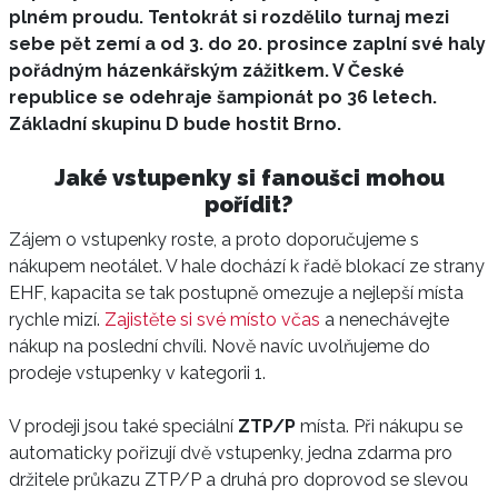
plném proudu. Tentokrát si rozdělilo turnaj mezi
sebe pět zemí a od 3. do 20. prosince zaplní své haly
pořádným házenkářským zážitkem. V České
republice se odehraje šampionát po 36 letech.
Základní skupinu D bude hostit Brno.
Jaké vstupenky si fanoušci mohou
pořídit?
Zájem o vstupenky roste, a proto doporučujeme s
nákupem neotálet. V hale dochází k řadě blokací ze strany
EHF, kapacita se tak postupně omezuje a nejlepší místa
rychle mizí.
Zajistěte si své místo včas
a nenechávejte
nákup na poslední chvíli. Nově navíc uvolňujeme do
prodeje vstupenky v kategorii 1.
V prodeji jsou také speciální
ZTP/P
místa. Při nákupu se
automaticky pořizují dvě vstupenky, jedna zdarma pro
držitele průkazu ZTP/P a druhá pro doprovod se slevou