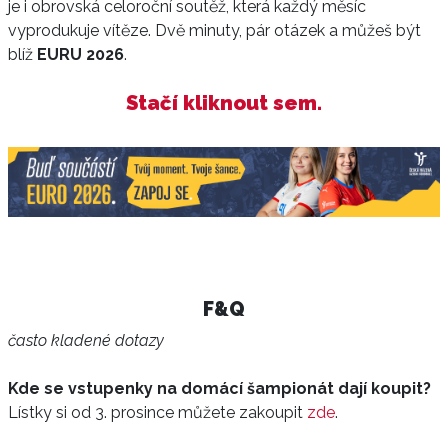
je i obrovská celoroční soutěž, která každý měsíc
vyprodukuje vítěze. Dvě minuty, pár otázek a můžeš být
blíž
EURU 2026
.
Stačí kliknout sem.
F&Q
často kladené dotazy
Kde se vstupenky na domácí šampionát dají koupit?
Lístky si od 3. prosince můžete zakoupit
zde
.