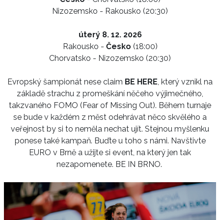
Nizozemsko - Rakousko (20:30)
úterý 8. 12. 2026
Rakousko -
Česko
(18:00)
Chorvatsko - Nizozemsko (20:30)
Evropský šampionát nese claim
BE HERE
, který vznikl na
základě strachu z promeškání něčeho výjimečného,
takzvaného FOMO (Fear of Missing Out). Během turnaje
se bude v každém z měst odehrávat něco skvělého a
veřejnost by si to neměla nechat ujít. Stejnou myšlenku
ponese také kampaň. Buďte u toho s námi. Navštivte
EURO v Brně a užijte si event, na který jen tak
nezapomenete. BE IN BRNO.