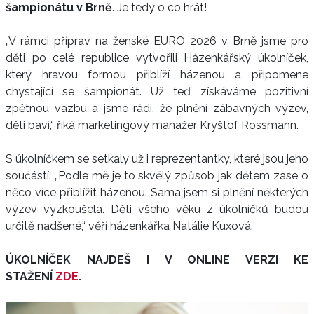
šampionátu v Brně
. Je tedy o co hrát!
„V rámci příprav na ženské EURO 2026 v Brně jsme pro
děti po celé republice vytvořili Házenkářský úkolníček,
který hravou formou přiblíží házenou a připomene
chystající se šampionát. Už teď získáváme pozitivní
zpětnou vazbu a jsme rádi, že plnění zábavných výzev,
děti baví,“ říká marketingový manažer Kryštof Rossmann.
S úkolníčkem se setkaly už i reprezentantky, které jsou jeho
součástí. „Podle mě je to skvělý způsob jak dětem zase o
něco více přiblížit házenou. Sama jsem si plnění některých
výzev vyzkoušela. Děti všeho věku z úkolníčků budou
určitě nadšené,“ věří házenkářka Natálie Kuxová.
ÚKOLNÍČEK NAJDEŠ I V ONLINE VERZI KE
STAŽENÍ
ZDE
.