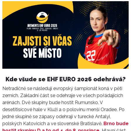
Kde všude se EHF EURO 2026 odehrává?
Netradičně se následují evropský šampionát koná v pěti
zemích. Základní část se odehraje ve všech pořádajících
arénách. Dvě skupiny bude hostit Rumunsko. V
desetitisícové hale v Kluži a o polovinu menší Oradee. Po
jedné skupině se zápasy odehrají v turecké Antalyi,
polských Katovicích a ve slovenské Bratislavě.
Brno bude
hostit skupinu D a to od 4. do 8. prosince.
Hlavní část