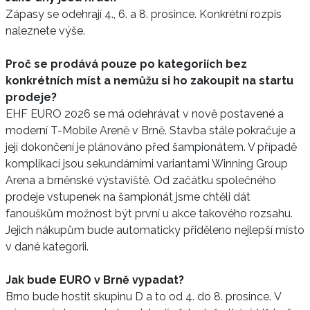
Zápasy se odehrají 4., 6. a 8. prosince. Konkrétní rozpis
naleznete výše.
Proč se prodává pouze po kategoriích bez
konkrétních míst a nemůžu si ho zakoupit na startu
prodeje?
EHF EURO 2026 se má odehrávat v nově postavené a
moderní T-Mobile Areně v Brně. Stavba stále pokračuje a
její dokončení je plánováno před šampionátem. V případě
komplikací jsou sekundárními variantami Winning Group
Arena a brněnské výstaviště. Od začátku společného
prodeje vstupenek na šampionát jsme chtěli dát
fanouškům možnost být první u akce takového rozsahu.
Jejich nákupům bude automaticky přiděleno nejlepší místo
v dané kategorii.
Jak bude EURO v Brně vypadat?
Brno bude hostit skupinu D a to od 4. do 8. prosince. V