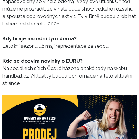
zápasové dny se v hale odehrají vždy dvě utkání. Už teď
můžeme prozradit, že v hale bude show velkého rozsahu
a spousta doprovodných aktivit. Ty v Brně budou probíhat
během celého roku 2026.
Kdy hraje národní tým doma?
Letošní sezonu už mají reprezentace za sebou.
Kde se dozvím novinky o EURU?
Na sociálních sítích České házené a také tady na webu
handball.cz. Aktuality budou pohromadě na této aktuální
stránce.