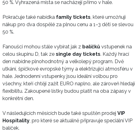
50 %. Vyhrazená místa se nacházejí přímo v hale.
Pokračuje také nabídka
family tickets
, které umožňují
nákup pro dva dospělé za plnou cenu a 1–3 děti se slevou
50 %.
Fanoušci mohou stále vybírat jak z
balíčků
vstupenek na
celou skupinu D, tak ze
single day
tickets
. Každý hrací
den nabídne plnohodnotný a velkolepý program. Dvě
utkání, špičkové evropské týmy a elektrizující atmosféru v
hale. Jednodenní vstupenky jsou ideální volbou pro
všechny, kteří chtějí zažít EURO naplno, ale zároveň hledají
flexibilitu. Zakoupené lístky budou platit na oba zápasy v
konkrétní den.
V následujících měsících bude také spuštěn prodej
VIP
Hospitality
, pro které se aktuálně připravuje speciální VIP
balíček.