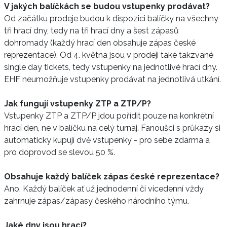
V jakých balíčkách se budou vstupenky prodávat?
Od začátku prodeje budou k dispozici balíčky na všechny
tři hrací dny, tedy na tři hrací dny a šest zápasů
dohromady (každý hrací den obsahuje zápas české
reprezentace). Od 4. května jsou v prodeji také takzvané
single day tickets, tedy vstupenky na jednotlivé hrací dny.
EHF neumožňuje vstupenky prodávat na jednotlivá utkání.
Jak fungují vstupenky ZTP a ZTP/P?
Vstupenky ZTP a ZTP/P jdou pořídit pouze na konkrétní
hrací den, ne v balíčku na celý turnaj. Fanoušci s průkazy si
automaticky kupují dvě vstupenky - pro sebe zdarma a
pro doprovod se slevou 50 %.
Obsahuje každý balíček zápas české reprezentace?
Ano. Každý balíček ať už jednodenní či vícedenní vždy
zahrnuje zápas/zápasy českého národního týmu.
Jaké dny jsou hrací?