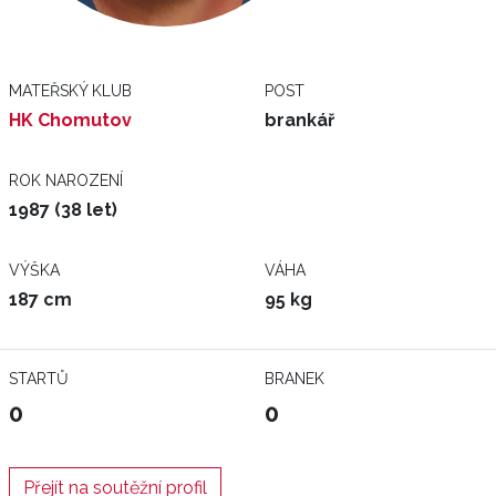
MATEŘSKÝ KLUB
POST
HK Chomutov
brankář
ROK NAROZENÍ
1987 (38 let)
VÝŠKA
VÁHA
187 cm
95 kg
STARTŮ
BRANEK
0
0
Přejít na soutěžní profil