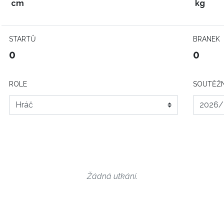
cm
kg
STARTŮ
BRANEK
0
0
ROLE
SOUTĚŽN
Žádná utkání.