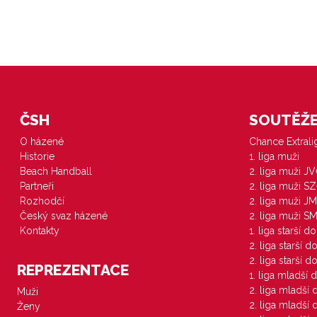
ČSH
SOUTĚŽE 
O házené
Chance Extral
Historie
1. liga muži
Beach Handball
2. liga muži J
Partneři
2. liga muži S
Rozhodčí
2. liga muži JM
Český svaz házené
2. liga muži S
Kontakty
1. liga starší d
2. liga starší 
2. liga starší 
REPREZENTACE
1. liga mladší 
2. liga mladší
Muži
2. liga mladší
Ženy