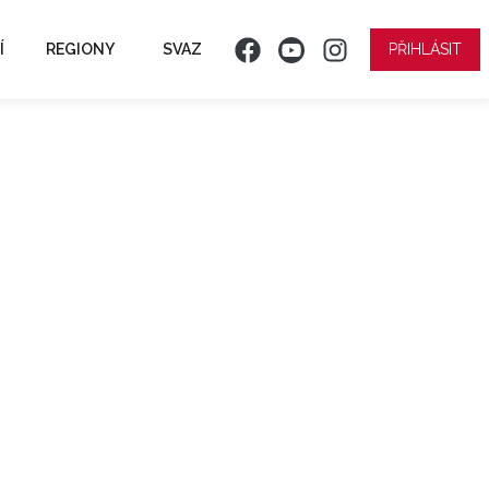
Í
REGIONY
SVAZ
PŘIHLÁSIT