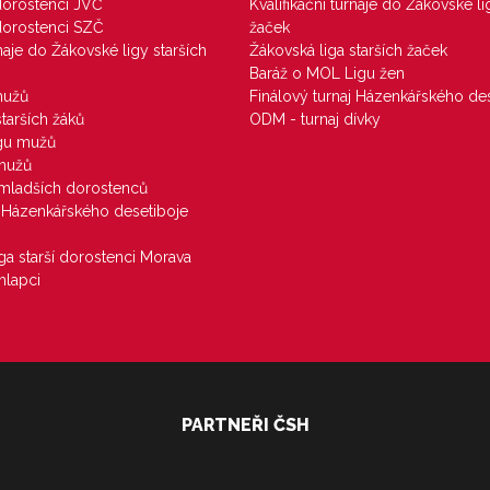
 dorostenci JVČ
Kvalifikační turnaje do Žákovské li
 dorostenci SZČ
žaček
rnaje do Žákovské ligy starších
Žákovská liga starších žaček
Baráž o MOL Ligu žen
mužů
Finálový turnaj Házenkářského des
starších žáků
ODM - turnaj dívky
igu mužů
 mužů
u mladších dorostenců
j Házenkářského desetiboje
iga starší dorostenci Morava
hlapci
PARTNEŘI ČSH