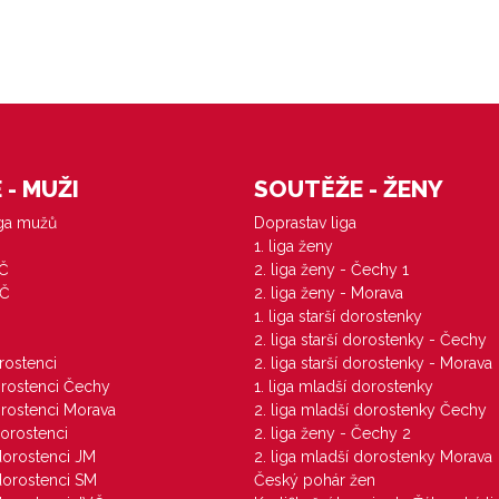
- MUŽI
SOUTĚŽE - ŽENY
iga mužů
Doprastav liga
1. liga ženy
VČ
2. liga ženy - Čechy 1
ZČ
2. liga ženy - Morava
1. liga starší dorostenky
M
2. liga starší dorostenky - Čechy
orostenci
2. liga starší dorostenky - Morava
dorostenci Čechy
1. liga mladší dorostenky
dorostenci Morava
2. liga mladší dorostenky Čechy
dorostenci
2. liga ženy - Čechy 2
 dorostenci JM
2. liga mladší dorostenky Morava
 dorostenci SM
Český pohár žen