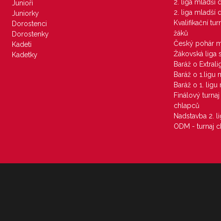
2. liga mladší
Junioři
2. liga mladší
Juniorky
Kvalifikační tu
Dorostenci
žáků
Dorostenky
Český pohár 
Kadeti
Žákovská liga 
Kadetky
Baráž o Extral
Baráž o 1.ligu
Baráž o 1. lig
Finálový turna
chlapců
Nadstavba 2. l
ODM - turnaj c