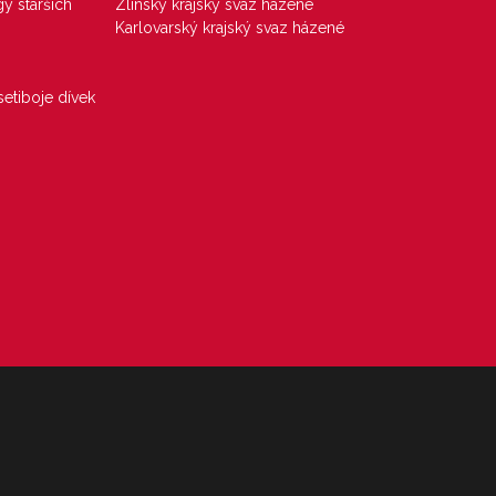
gy starších
Zlínský krajský svaz házené
Karlovarský krajský svaz házené
etiboje dívek