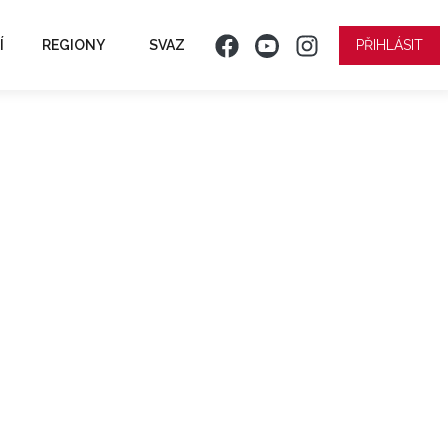
Í
REGIONY
SVAZ
PŘIHLÁSIT