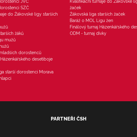
 dorostenci JVČ
Kvalifikační turnaje do Žákovské li
 dorostenci SZČ
žaček
rnaje do Žákovské ligy starších
Žákovská liga starších žaček
Baráž o MOL Ligu žen
mužů
Finálový turnaj Házenkářského des
starších žáků
ODM - turnaj dívky
igu mužů
 mužů
u mladších dorostenců
j Házenkářského desetiboje
iga starší dorostenci Morava
hlapci
PARTNEŘI ČSH