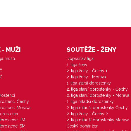
- MUŽI
SOUTĚŽE - ŽENY
iga mužů
Doprastav liga
1. liga ženy
VČ
2. liga ženy - Čechy 1
ZČ
2. liga ženy - Morava
1. liga starší dorostenky
M
2. liga starší dorostenky - Čechy
orostenci
2. liga starší dorostenky - Morava
dorostenci Čechy
1. liga mladší dorostenky
dorostenci Morava
2. liga mladší dorostenky Čechy
dorostenci
2. liga ženy - Čechy 2
 dorostenci JM
2. liga mladší dorostenky Morava
 dorostenci SM
Český pohár žen