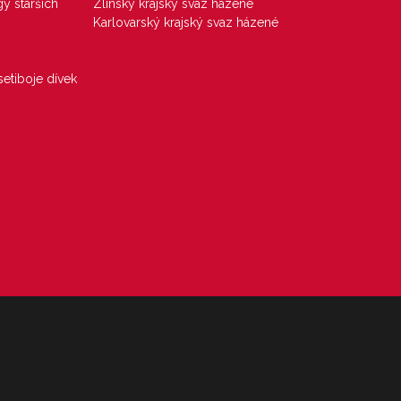
gy starších
Zlínský krajský svaz házené
Karlovarský krajský svaz házené
etiboje dívek