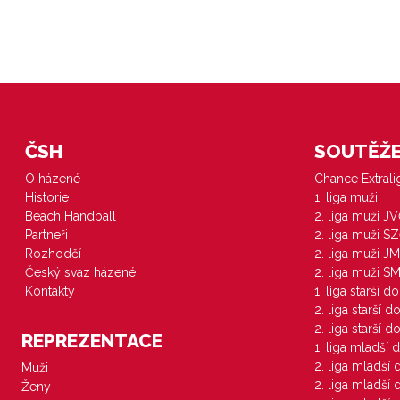
ČSH
SOUTĚŽE 
O házené
Chance Extral
Historie
1. liga muži
Beach Handball
2. liga muži J
Partneři
2. liga muži S
Rozhodčí
2. liga muži JM
Český svaz házené
2. liga muži S
Kontakty
1. liga starší d
2. liga starší 
2. liga starší 
REPREZENTACE
1. liga mladší 
2. liga mladší
Muži
2. liga mladší
Ženy