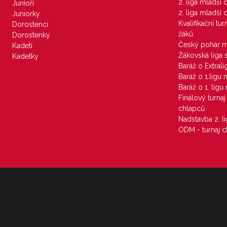
2. liga mladší
Junioři
2. liga mladší
Juniorky
Kvalifikační tu
Dorostenci
žáků
Dorostenky
Český pohár 
Kadeti
Žákovská liga 
Kadetky
Baráž o Extral
Baráž o 1.ligu
Baráž o 1. lig
Finálový turna
chlapců
Nadstavba 2. l
ODM - turnaj c