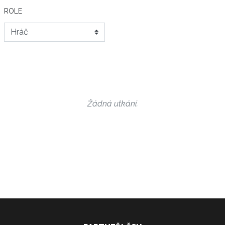
ROLE
Žádná utkání.