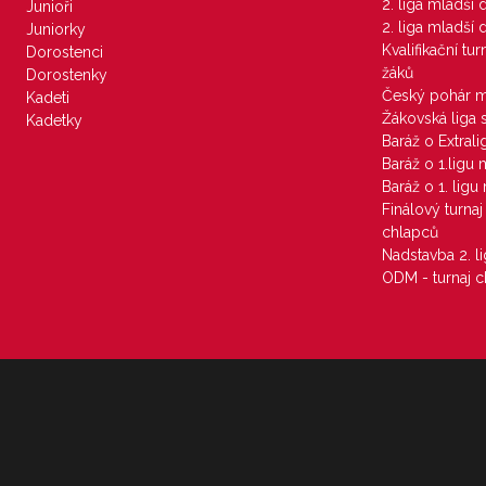
2. liga mladší
Junioři
2. liga mladší
Juniorky
Kvalifikační tu
Dorostenci
žáků
Dorostenky
Český pohár 
Kadeti
Žákovská liga 
Kadetky
Baráž o Extral
Baráž o 1.ligu
Baráž o 1. lig
Finálový turna
chlapců
Nadstavba 2. l
ODM - turnaj c