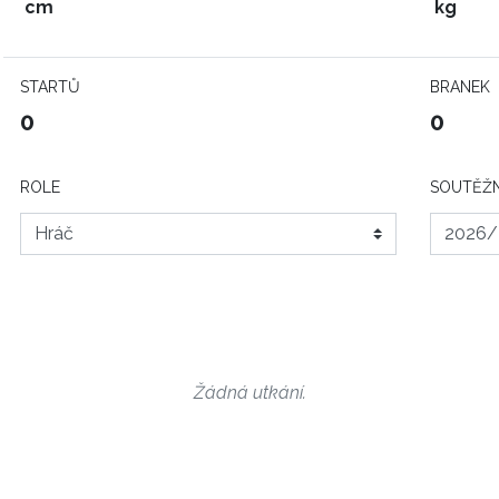
cm
kg
STARTŮ
BRANEK
0
0
ROLE
SOUTĚŽN
Žádná utkání.