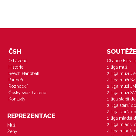
ČSH
SOUTĚŽE 
O házené
Chance Extral
Historie
1. liga muži
Beach Handball
2. liga muži J
Partneři
2. liga muži S
Rozhodčí
2. liga muži JM
Český svaz házené
2. liga muži S
Kontakty
1. liga starší d
2. liga starší 
2. liga starší 
REPREZENTACE
1. liga mladší 
2. liga mladší
Muži
2. liga mladší
Ženy