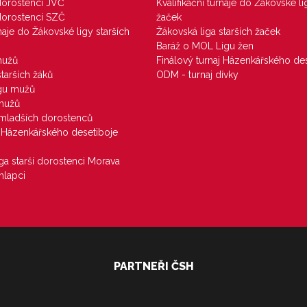
 dorostenci JVČ
Kvalifikační turnaje do Žákovské li
 dorostenci SZČ
žaček
rnaje do Žákovské ligy starších
Žákovská liga starších žaček
Baráž o MOL Ligu žen
mužů
Finálový turnaj Házenkářského des
starších žáků
ODM - turnaj dívky
igu mužů
 mužů
u mladších dorostenců
j Házenkářského desetiboje
iga starší dorostenci Morava
hlapci
PARTNEŘI ČSH