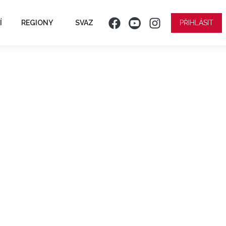
Í
REGIONY
SVAZ
PŘIHLÁSIT