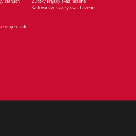
gy starších
Zlínský krajský svaz házené
Karlovarský krajský svaz házené
etiboje dívek