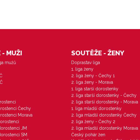
- MUŽI
SOUTĚŽE - ŽENY
iga mužů
Doprastav liga
1. liga ženy
VČ
2. liga ženy - Čechy 1
ZČ
2. liga ženy - Morava
1. liga starší dorostenky
M
2. liga starší dorostenky - Čechy
orostenci
2. liga starší dorostenky - Morava
dorostenci Čechy
1. liga mladší dorostenky
dorostenci Morava
2. liga mladší dorostenky Čechy
dorostenci
2. liga ženy - Čechy 2
 dorostenci JM
2. liga mladší dorostenky Morava
 dorostenci SM
Český pohár žen