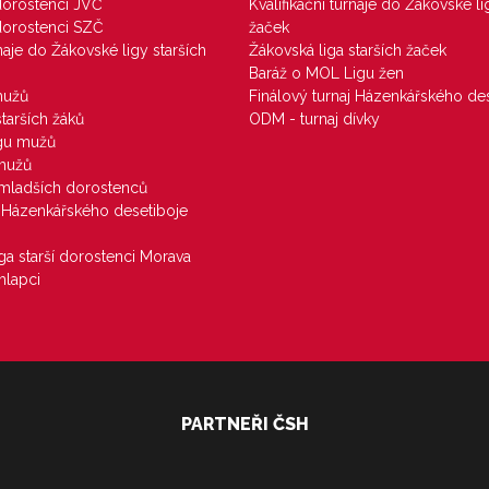
 dorostenci JVČ
Kvalifikační turnaje do Žákovské li
 dorostenci SZČ
žaček
rnaje do Žákovské ligy starších
Žákovská liga starších žaček
Baráž o MOL Ligu žen
mužů
Finálový turnaj Házenkářského des
starších žáků
ODM - turnaj dívky
igu mužů
 mužů
u mladších dorostenců
j Házenkářského desetiboje
iga starší dorostenci Morava
hlapci
PARTNEŘI ČSH