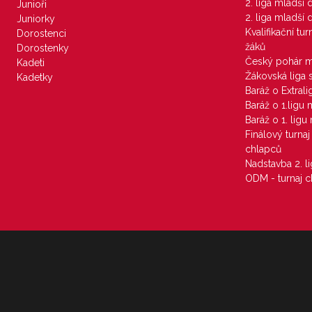
2. liga mladší
Junioři
2. liga mladší
Juniorky
Kvalifikační tu
Dorostenci
žáků
Dorostenky
Český pohár 
Kadeti
Žákovská liga 
Kadetky
Baráž o Extral
Baráž o 1.ligu
Baráž o 1. lig
Finálový turna
chlapců
Nadstavba 2. l
ODM - turnaj c