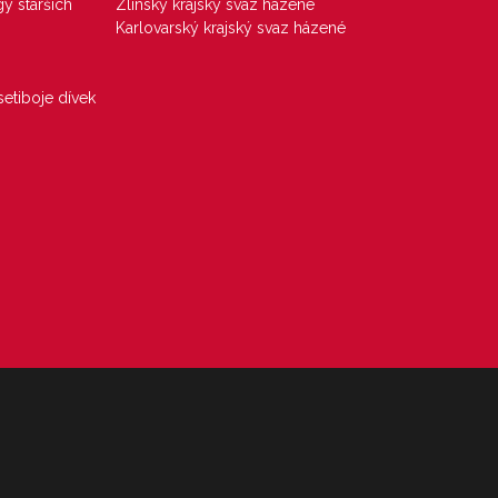
gy starších
Zlínský krajský svaz házené
Karlovarský krajský svaz házené
etiboje dívek