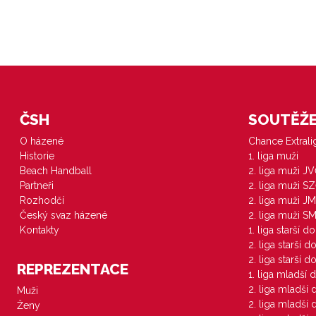
ČSH
SOUTĚŽE 
O házené
Chance Extral
Historie
1. liga muži
Beach Handball
2. liga muži J
Partneři
2. liga muži S
Rozhodčí
2. liga muži JM
Český svaz házené
2. liga muži S
Kontakty
1. liga starší d
2. liga starší 
2. liga starší 
REPREZENTACE
1. liga mladší 
2. liga mladší
Muži
2. liga mladší
Ženy