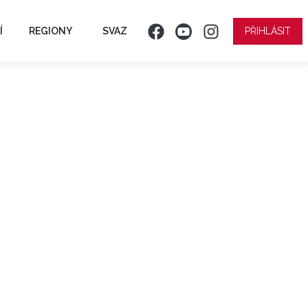
Í
REGIONY
SVAZ
PŘIHLÁSIT