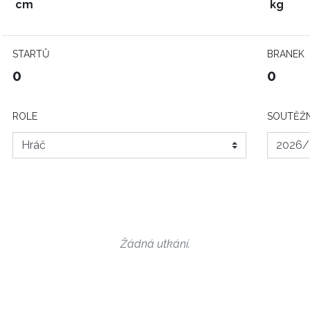
cm
kg
STARTŮ
BRANEK
0
0
ROLE
SOUTĚŽN
Žádná utkání.