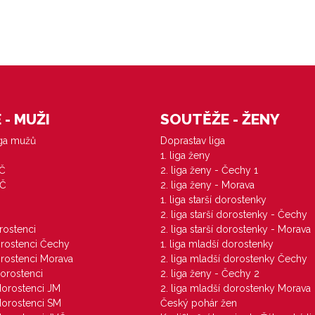
- MUŽI
SOUTĚŽE - ŽENY
iga mužů
Doprastav liga
1. liga ženy
VČ
2. liga ženy - Čechy 1
ZČ
2. liga ženy - Morava
1. liga starší dorostenky
M
2. liga starší dorostenky - Čechy
orostenci
2. liga starší dorostenky - Morava
dorostenci Čechy
1. liga mladší dorostenky
dorostenci Morava
2. liga mladší dorostenky Čechy
dorostenci
2. liga ženy - Čechy 2
 dorostenci JM
2. liga mladší dorostenky Morava
 dorostenci SM
Český pohár žen