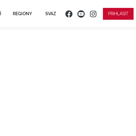
Í
REGIONY
SVAZ
PŘIHLÁSIT