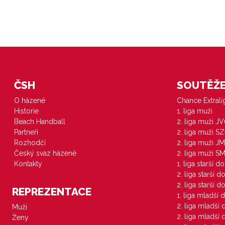
ČSH
SOUTĚŽE 
O házené
Chance Extral
Historie
1. liga muži
Beach Handball
2. liga muži J
Partneři
2. liga muži S
Rozhodčí
2. liga muži JM
Český svaz házené
2. liga muži S
Kontakty
1. liga starší d
2. liga starší 
2. liga starší 
REPREZENTACE
1. liga mladší 
2. liga mladší
Muži
2. liga mladší
Ženy