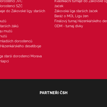
 dorostenci JVČ
Kvalifikační turnaje do Žákovské li
 dorostenci SZČ
žaček
rnaje do Žákovské ligy starších
Žákovská liga starších žaček
Baráž o MOL Ligu žen
mužů
Finálový turnaj Házenkářského des
starších žáků
ODM - turnaj dívky
igu mužů
 mužů
u mladších dorostenců
j Házenkářského desetiboje
iga starší dorostenci Morava
hlapci
PARTNEŘI ČSH