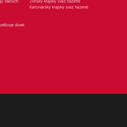
gy starších
Zlínský krajský svaz házené
Karlovarský krajský svaz házené
etiboje dívek