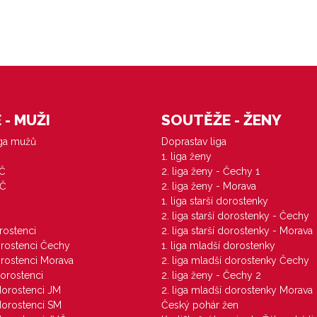
- MUŽI
SOUTĚŽE - ŽENY
iga mužů
Doprastav liga
1. liga ženy
VČ
2. liga ženy - Čechy 1
ZČ
2. liga ženy - Morava
1. liga starší dorostenky
M
2. liga starší dorostenky - Čechy
orostenci
2. liga starší dorostenky - Morava
dorostenci Čechy
1. liga mladší dorostenky
dorostenci Morava
2. liga mladší dorostenky Čechy
dorostenci
2. liga ženy - Čechy 2
 dorostenci JM
2. liga mladší dorostenky Morava
 dorostenci SM
Český pohár žen