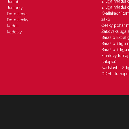
2. liga mladší
Junioři
2. liga mladší
Juniorky
Kvalifikační tu
Dorostenci
žáků
Dorostenky
Český pohár 
Kadeti
Žákovská liga 
Kadetky
Baráž o Extral
Baráž o 1.ligu
Baráž o 1. lig
Finálový turna
chlapců
Nadstavba 2. l
ODM - turnaj c