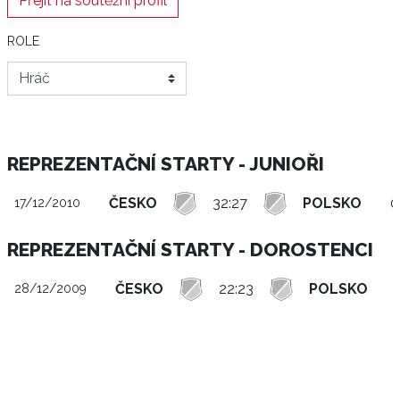
Přejít na soutěžní profil
ROLE
REPREZENTAČNÍ STARTY - JUNIOŘI
ČESKO
32:27
POLSKO
0
17/12/2010
REPREZENTAČNÍ STARTY - DOROSTENCI
ČESKO
22:23
POLSKO
28/12/2009