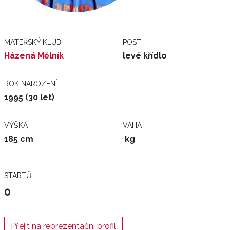
MATEŘSKÝ KLUB
POST
Házená Mělník
levé křídlo
ROK NAROZENÍ
1995 (30 let)
VÝŠKA
VÁHA
185 cm
kg
STARTŮ
0
Přejít na reprezentační profil