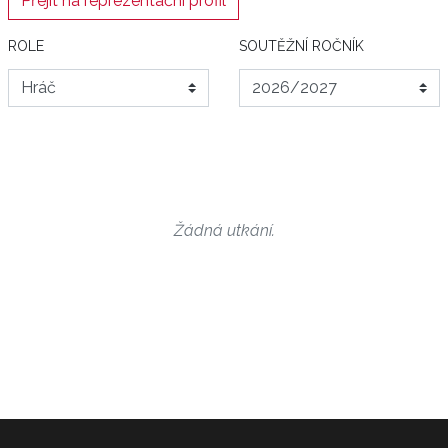
Přejít na reprezentační profil
ROLE
SOUTĚŽNÍ ROČNÍK
Žádná utkání.