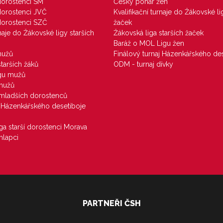
 dorostenci SM
Český pohár žen
 dorostenci JVČ
Kvalifikační turnaje do Žákovské li
 dorostenci SZČ
žaček
rnaje do Žákovské ligy starších
Žákovská liga starších žaček
Baráž o MOL Ligu žen
mužů
Finálový turnaj Házenkářského des
starších žáků
ODM - turnaj dívky
igu mužů
 mužů
u mladších dorostenců
j Házenkářského desetiboje
iga starší dorostenci Morava
hlapci
PARTNEŘI ČSH