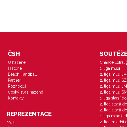
ČSH
SOUTĚŽE 
O házené
Chance Extral
Historie
1. liga muži
Beach Handball
2. liga muži J
Partneři
2. liga muži S
Rozhodčí
2. liga muži JM
Český svaz házené
2. liga muži S
Kontakty
1. liga starší d
2. liga starší 
2. liga starší 
REPREZENTACE
1. liga mladší 
2. liga mladší
Muži