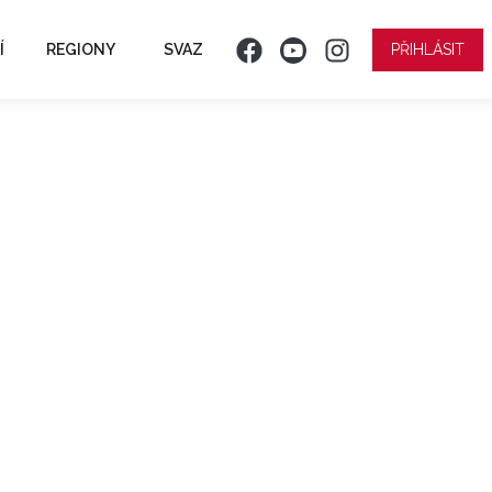
Í
REGIONY
SVAZ
PŘIHLÁSIT