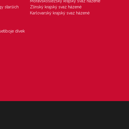
Moravskoslezský krajský svaz házené
gy starších
Zlínský krajský svaz házené
Karlovarský krajský svaz házené
etiboje dívek