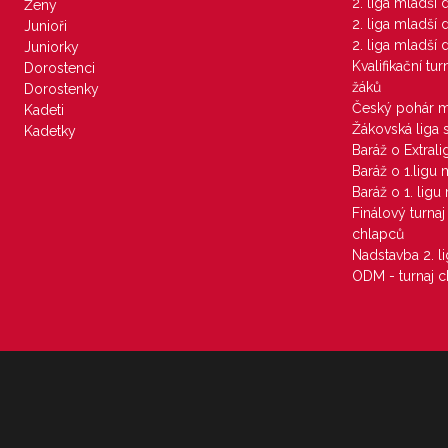
2. liga mladší
Ženy
2. liga mladší
Junioři
2. liga mladší
Juniorky
Kvalifikační tu
Dorostenci
žáků
Dorostenky
Český pohár 
Kadeti
Žákovská liga 
Kadetky
Baráž o Extral
Baráž o 1.ligu
Baráž o 1. lig
Finálový turna
chlapců
Nadstavba 2. l
ODM - turnaj c