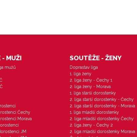
- MUŽI
SOUTĚŽE - ŽENY
iga mužů
Doprastav liga
1. liga ženy
VČ
2. liga ženy - Čechy 1
ZČ
2. liga ženy - Morava
1. liga starší dorostenky
M
2. liga starší dorostenky - Čechy
orostenci
2. liga starší dorostenky - Morava
dorostenci Čechy
1. liga mladší dorostenky
dorostenci Morava
2. liga mladší dorostenky Čechy
dorostenci
2. liga ženy - Čechy 2
 dorostenci JM
2. liga mladší dorostenky Morava