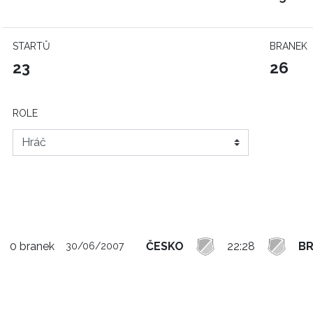
STARTŮ
BRANEK
23
26
ROLE
0 branek
ČESKO
22:28
BR
30/06/2007