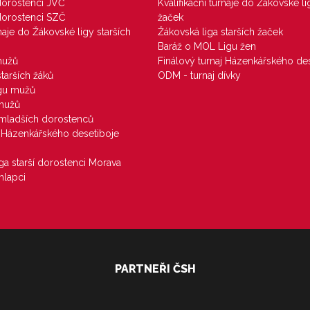
 dorostenci JVČ
Kvalifikační turnaje do Žákovské li
 dorostenci SZČ
žaček
rnaje do Žákovské ligy starších
Žákovská liga starších žaček
Baráž o MOL Ligu žen
mužů
Finálový turnaj Házenkářského des
starších žáků
ODM - turnaj dívky
igu mužů
 mužů
u mladších dorostenců
j Házenkářského desetiboje
iga starší dorostenci Morava
hlapci
PARTNEŘI ČSH