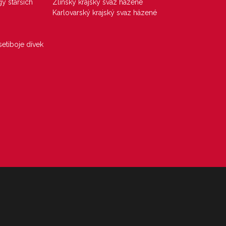
gy starších
Zlínský krajský svaz házené
Karlovarský krajský svaz házené
etiboje dívek