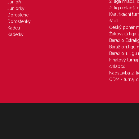
2. liga mladší
Junioři
2. liga mladší
Juniorky
Kvalifikační tu
Dorostenci
žáků
Dorostenky
Český pohár 
Kadeti
Žákovská liga 
Kadetky
Baráž o Extral
Baráž o 1.ligu
Baráž o 1. lig
Finálový turna
chlapců
Nadstavba 2. l
ODM - turnaj c