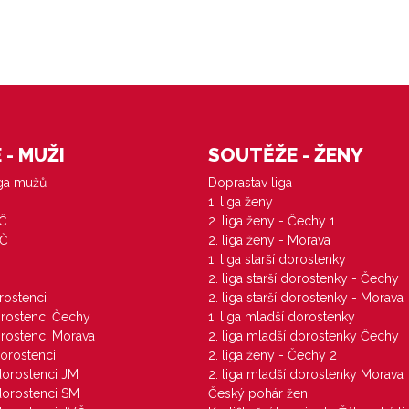
- MUŽI
SOUTĚŽE - ŽENY
iga mužů
Doprastav liga
1. liga ženy
VČ
2. liga ženy - Čechy 1
ZČ
2. liga ženy - Morava
1. liga starší dorostenky
M
2. liga starší dorostenky - Čechy
orostenci
2. liga starší dorostenky - Morava
dorostenci Čechy
1. liga mladší dorostenky
dorostenci Morava
2. liga mladší dorostenky Čechy
dorostenci
2. liga ženy - Čechy 2
 dorostenci JM
2. liga mladší dorostenky Morava
 dorostenci SM
Český pohár žen