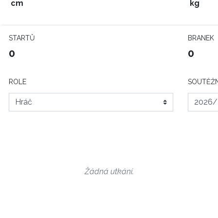
cm
kg
STARTŮ
BRANEK
0
0
ROLE
SOUTĚŽN
Žádná utkání.