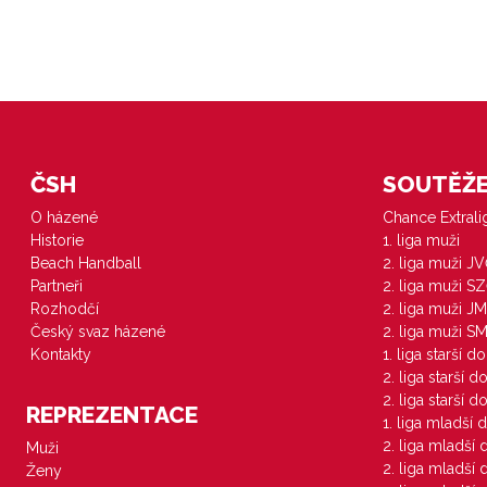
ČSH
SOUTĚŽE 
O házené
Chance Extral
Historie
1. liga muži
Beach Handball
2. liga muži J
Partneři
2. liga muži S
Rozhodčí
2. liga muži JM
Český svaz házené
2. liga muži S
Kontakty
1. liga starší d
2. liga starší 
2. liga starší 
REPREZENTACE
1. liga mladší 
2. liga mladší
Muži
2. liga mladší
Ženy