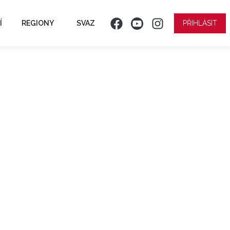
Í
REGIONY
SVAZ
PŘIHLÁSIT