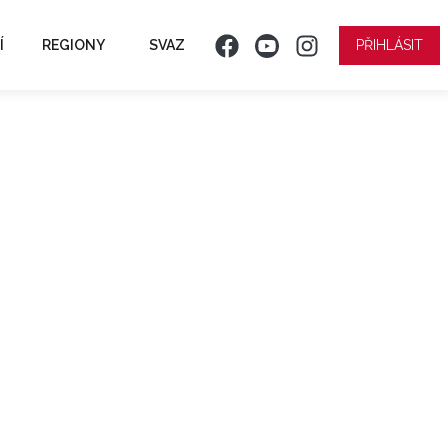
Í
REGIONY
SVAZ
PŘIHLÁSIT