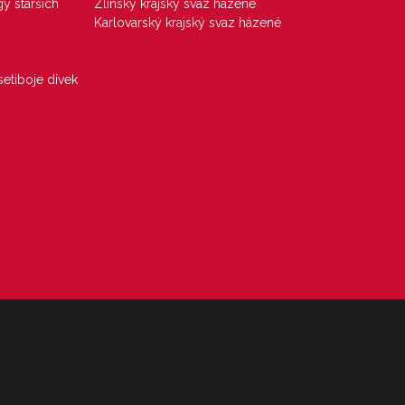
gy starších
Zlínský krajský svaz házené
Karlovarský krajský svaz házené
etiboje dívek