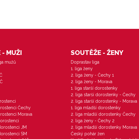
- MUŽI
SOUTĚŽE - ŽENY
iga mužů
Doprastav liga
1. liga ženy
VČ
2. liga ženy - Čechy 1
ZČ
2. liga ženy - Morava
1. liga starší dorostenky
M
2. liga starší dorostenky - Čechy
orostenci
2. liga starší dorostenky - Morava
dorostenci Čechy
1. liga mladší dorostenky
dorostenci Morava
2. liga mladší dorostenky Čechy
dorostenci
2. liga ženy - Čechy 2
 dorostenci JM
2. liga mladší dorostenky Morava
 dorostenci SM
Český pohár žen