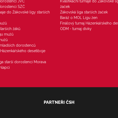
 dorostenci JVČ
Kvalifikační turnaje do Žákovské li
 dorostenci SZČ
žaček
rnaje do Žákovské ligy starších
Žákovská liga starších žaček
Baráž o MOL Ligu žen
mužů
Finálový turnaj Házenkářského des
starších žáků
ODM - turnaj dívky
igu mužů
 mužů
u mladších dorostenců
j Házenkářského desetiboje
iga starší dorostenci Morava
hlapci
PARTNEŘI ČSH