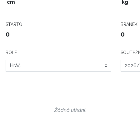
cm
kg
STARTŮ
BRANEK
0
0
ROLE
SOUTĚŽN
Žádná utkání.