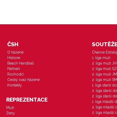
ČSH
SOUTĚŽE 
O házené
Chance Extral
Historie
1. liga muži
Beach Handball
2. liga muži J
Partneři
2. liga muži S
Rozhodčí
2. liga muži JM
Český svaz házené
2. liga muži S
Kontakty
1. liga starší d
2. liga starší 
2. liga starší 
REPREZENTACE
1. liga mladší 
2. liga mladší
Muži
2. liga mladší
Ženy