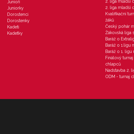
2. liga mladší
Junioři
2. liga mladší
Juniorky
Kvalifikační tu
Dorostenci
žáků
Dorostenky
Český pohár 
Kadeti
Žákovská liga 
Kadetky
Baráž o Extral
Baráž o 1.ligu
Baráž o 1. lig
Finálový turna
chlapců
Nadstavba 2. l
ODM - turnaj c