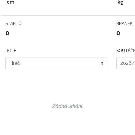
cm
kg
STARTŮ
BRANEK
0
0
ROLE
SOUTĚŽN
Žádná utkání.