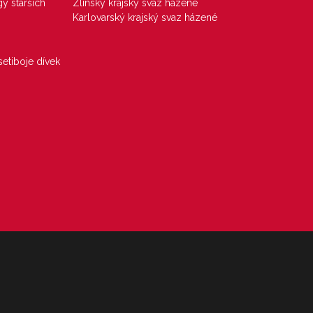
gy starších
Zlínský krajský svaz házené
Karlovarský krajský svaz házené
etiboje dívek