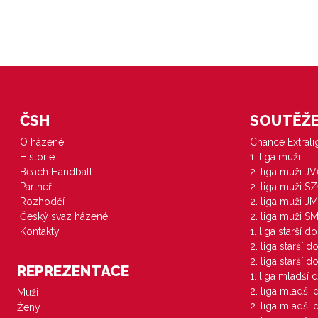
ČSH
SOUTĚŽE 
O házené
Chance Extral
Historie
1. liga muži
Beach Handball
2. liga muži J
Partneři
2. liga muži S
Rozhodčí
2. liga muži JM
Český svaz házené
2. liga muži S
Kontakty
1. liga starší d
2. liga starší 
2. liga starší 
REPREZENTACE
1. liga mladší 
2. liga mladší
Muži
2. liga mladší
Ženy