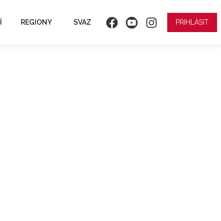
Í
REGIONY
SVAZ
PŘIHLÁSIT