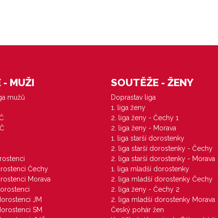
- MUŽI
SOUTĚŽE - ŽENY
iga mužů
Doprastav liga
1. liga ženy
VČ
2. liga ženy - Čechy 1
ZČ
2. liga ženy - Morava
1. liga starší dorostenky
M
2. liga starší dorostenky - Čechy
orostenci
2. liga starší dorostenky - Morava
dorostenci Čechy
1. liga mladší dorostenky
dorostenci Morava
2. liga mladší dorostenky Čechy
dorostenci
2. liga ženy - Čechy 2
 dorostenci JM
2. liga mladší dorostenky Morava
 dorostenci SM
Český pohár žen