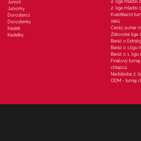
2. liga mladší
Junioři
2. liga mladší
Juniorky
Kvalifikační tu
Dorostenci
žáků
Dorostenky
Český pohár 
Kadeti
Žákovská liga 
Kadetky
Baráž o Extral
Baráž o 1.ligu
Baráž o 1. lig
Finálový turna
chlapců
Nadstavba 2. l
ODM - turnaj c