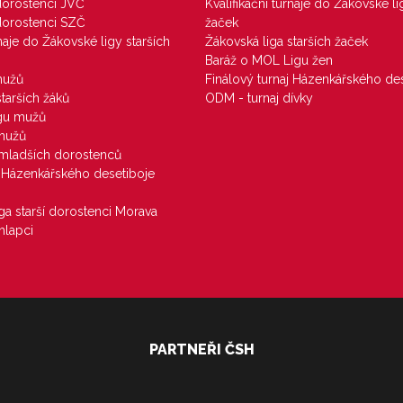
 dorostenci JVČ
Kvalifikační turnaje do Žákovské li
 dorostenci SZČ
žaček
rnaje do Žákovské ligy starších
Žákovská liga starších žaček
Baráž o MOL Ligu žen
mužů
Finálový turnaj Házenkářského des
starších žáků
ODM - turnaj dívky
igu mužů
 mužů
u mladších dorostenců
j Házenkářského desetiboje
iga starší dorostenci Morava
hlapci
PARTNEŘI ČSH