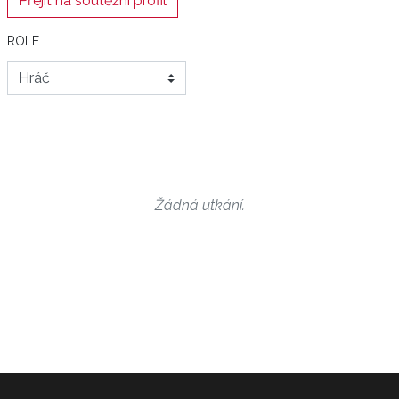
Přejít na soutěžní profil
ROLE
Žádná utkání.