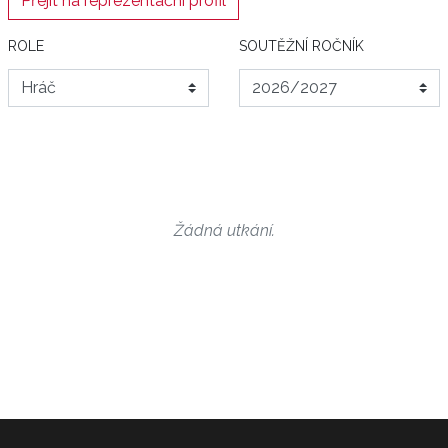
Přejít na reprezentační profil
ROLE
SOUTĚŽNÍ ROČNÍK
Žádná utkání.