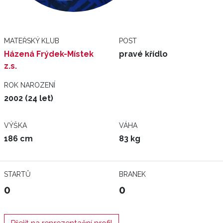
MATEŘSKÝ KLUB
POST
Házená Frýdek-Místek
pravé křídlo
z.s.
ROK NAROZENÍ
2002 (24 let)
VÝŠKA
VÁHA
186 cm
83 kg
STARTŮ
BRANEK
0
0